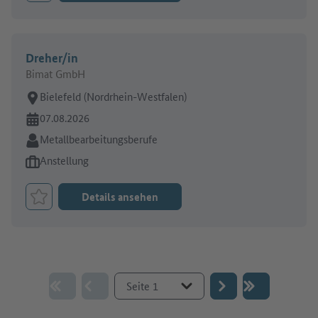
Dreher/in
Bimat GmbH
Arbeitsort:
Bielefeld (Nordrhein-Westfalen)
Online seit:
07.08.2026
Branche:
Metallbearbeitungsberufe
Art des Jobangebots:
Anstellung
Details ansehen
Job merken
Gehe zur Seite :