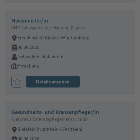
Hausmeister/in
SHP Schwarzwälder Hygiene Papiere
Arbeitsort:
Freudenstadt (Baden-Württemberg)
Online seit:
08.08.2026
Branche:
Gebäudetechnikberufe
Art des Jobangebots:
Anstellung
Details ansehen
Job merken
Gesundheits- und Krankenpfleger/in
Kulturviva Intensivpflegedienst GmbH
Arbeitsort:
Bielefeld (Nordrhein-Westfalen)
Online seit:
08.08.2026