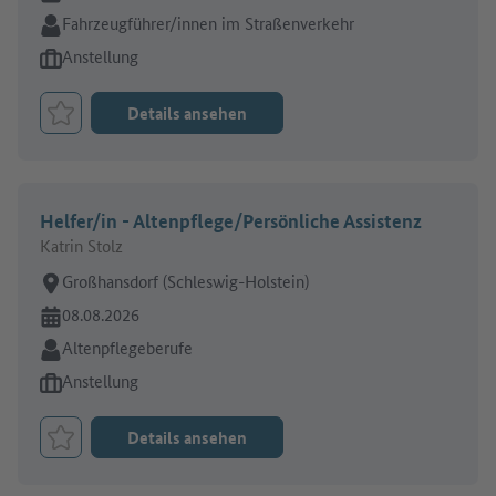
Branche:
Fahrzeugführer/innen im Straßenverkehr
Art des Jobangebots:
Anstellung
Details ansehen
Job merken
Helfer/in - Altenpflege/Persönliche Assistenz
Katrin Stolz
Arbeitsort:
Großhansdorf (Schleswig-Holstein)
Online seit:
08.08.2026
Branche:
Altenpflegeberufe
Art des Jobangebots:
Anstellung
Details ansehen
Job merken