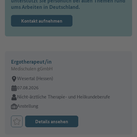
unterstützt Sie persönlich bei allen Themen rund
ums Arbeiten in Deutschland.
Kontakt aufnehmen
Ergotherapeut/in
Medischulen gGmbH
Arbeitsort:
Wesertal (Hessen)
Online seit:
07.08.2026
Branche:
Nicht-ärztliche Therapie- und Heilkundeberufe
Art des Jobangebots:
Anstellung
Details ansehen
Job merken