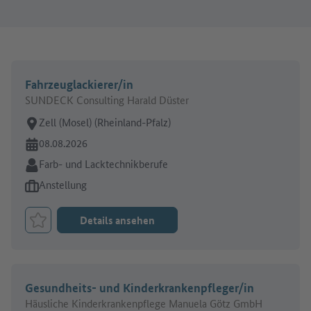
Fahrzeuglackierer/in
SUNDECK Consulting Harald Düster
Arbeitsort:
Zell (Mosel) (Rheinland-Pfalz)
Online seit:
08.08.2026
Branche:
Farb- und Lacktechnikberufe
Art des Jobangebots:
Anstellung
Details ansehen
Job merken
Gesundheits- und Kinderkrankenpfleger/in
Häusliche Kinderkrankenpflege Manuela Götz GmbH