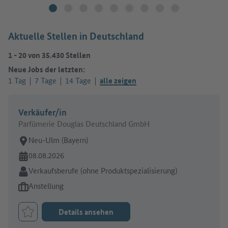
Aktuelle Stellen in Deutschland
1
-
20
von
35.430
Stellen
Neue Jobs der letzten:
1 Tag
7 Tage
14 Tage
alle zeigen
Verkäufer/in
Parfümerie Douglas Deutschland GmbH
Arbeitsort:
Neu-Ulm (Bayern)
Online seit:
08.08.2026
Branche:
Verkaufsberufe (ohne Produktspezialisierung)
Art des Jobangebots:
Anstellung
Details ansehen
Job merken