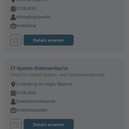
Online seit:
07.08.2026
Branche:
Altenpflegeberufe
Art des Jobangebots:
Anstellung
Details ansehen
Job merken
IT-System-Elektroniker/in
CheckTec GmbH System- und Informationstechnik
Arbeitsort:
Lindenberg im Allgäu (Bayern)
Online seit:
07.08.2026
Branche:
Elektrotechnikberufe
Art des Jobangebots:
Ausbildungsplatz
Details ansehen
Job merken