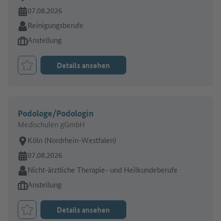
Online seit:
07.08.2026
Branche:
Reinigungsberufe
Art des Jobangebots:
Anstellung
Details ansehen
Job merken
Podologe/Podologin
Medischulen gGmbH
Arbeitsort:
Köln (Nordrhein-Westfalen)
Online seit:
07.08.2026
Branche:
Nicht-ärztliche Therapie- und Heilkundeberufe
Art des Jobangebots:
Anstellung
Details ansehen
Job merken