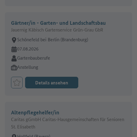
Gärtner/in - Garten- und Landschaftsbau
Jauernig Käbisch Gartenservice Grün-Grau GbR
Arbeitsort:
Schönefeld bei Berlin (Brandenburg)
Online seit:
07.08.2026
Branche:
Gartenbauberufe
Art des Jobangebots:
Anstellung
Details ansehen
Job merken
Altenpflegehelfer/in
Caritas gGmbH Caritas-Hausgemeinschaften für Senioren
St. Elisabeth
Arbeitsort:
Hollfeld (Bayern)