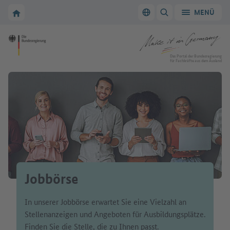
Zur Hauptnavigation
Zum Hauptbereich
Zur Startseite von Make it in Germany
MENÜ
Sprache wechseln
SUCHE ANZEIGEN/
Zur Startseite von Make it in Germany
Das Portal der Bundesregierung
für Fachkräfte aus dem Ausland
Jobbörse
In unserer Jobbörse erwartet Sie eine Vielzahl an
Stellenanzeigen und Angeboten für Ausbildungsplätze.
Finden Sie die Stelle, die zu Ihnen passt.