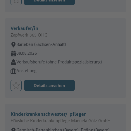
Job merken
Verkäufer/in
Zapfwerk 365 OHG
Arbeitsort:
Barleben (Sachsen-Anhalt)
Online seit:
08.08.2026
Branche:
Verkaufsberufe (ohne Produktspezialisierung)
Art des Jobangebots:
Anstellung
Details ansehen
Job merken
Kinderkrankenschwester/-pfleger
Häusliche Kinderkrankenpflege Manuela Götz GmbH
Arbeitsort:
Garmisch-Partenkirchen (Bayern), Erding (Bayern),