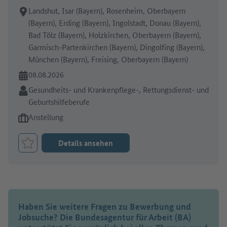
Arbeitsort:
Landshut, Isar (Bayern), Rosenheim, Oberbayern
(Bayern), Erding (Bayern), Ingolstadt, Donau (Bayern),
Bad Tölz (Bayern), Holzkirchen, Oberbayern (Bayern),
Garmisch-Partenkirchen (Bayern), Dingolfing (Bayern),
München (Bayern), Freising, Oberbayern (Bayern)
Online seit:
08.08.2026
Branche:
Gesundheits- und Krankenpflege-, Rettungsdienst- und
Geburtshilfeberufe
Art des Jobangebots:
Anstellung
Details ansehen
Job merken
Haben Sie weitere Fragen zu Bewerbung und
Jobsuche? Die Bundesagentur für Arbeit (BA)