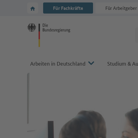
Zur Hauptnavigation
Zum Hauptbereich
Zur Startseite von Make it in Germany
Für Fachkräfte
Für Arbeitgeber
Arbeiten in Deutschland
Studium & Au