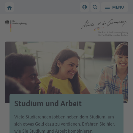
Zur Hauptnavigation
Zum Hauptbereich
Zur Startseite von Make it in Germany
MENÜ
Sprache wechseln
SUCHE ANZEIGEN/
Zur Startseite von Make it in Germany
Das Portal der Bundesregierung
für Fachkräfte aus dem Ausland
Studium und Arbeit
Viele Studierenden jobben neben dem Studium, um
sich etwas Geld dazu zu verdienen. Erfahren Sie hier,
wie Sie Studium und Arbeit kombinieren.