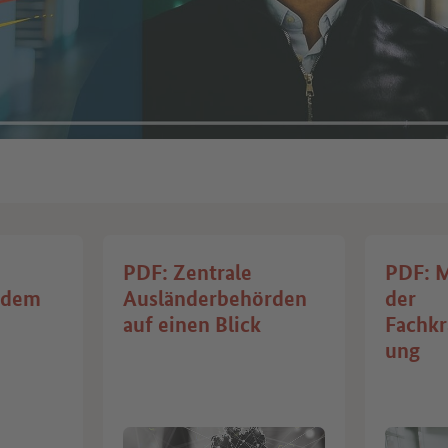
PDF: Zentrale
PDF: M
s dem
Ausländerbehörden
der
auf einen Blick
Fachkr
ung