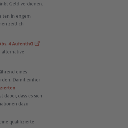
änkt Geld verdienen.
keiten in engem
en zeitlich
(Externer Link)
Abs. 4 AufenthG
alternative
ährend eines
en. Damit einher
zierten
t dabei, dass es sich
mationen dazu
ine qualifizierte