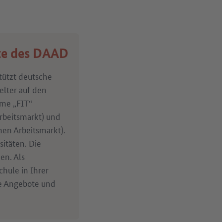
fte des DAAD
tützt deutsche
elter auf den
mme „FIT“
Arbeitsmarkt) und
hen Arbeitsmarkt).
sitäten. Die
en. Als
hule in Ihrer
le Angebote und
)