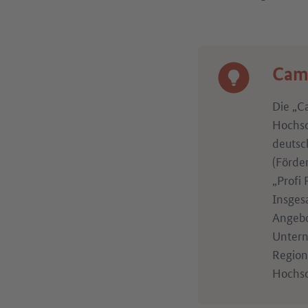
Camp
Die „C
Hochsc
deutsc
(Förde
„Profi
Insges
Angebo
Untern
Region
Hochsc