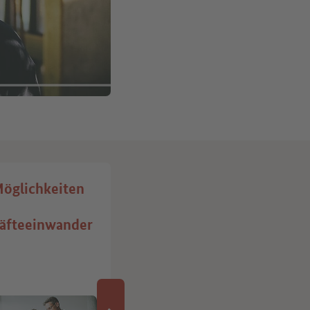
öglichkeiten
Übersichten,
Leitfäden und
äfteeinwander
Grafiken zum
Herunterladen