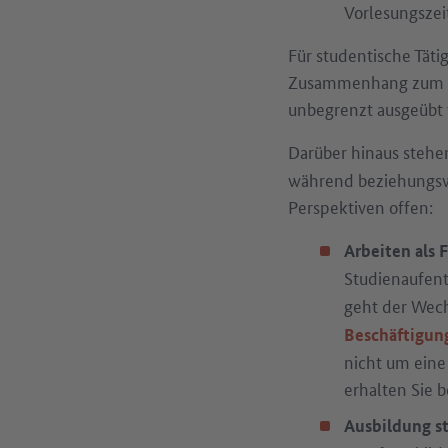
Vorlesungszei
Für studentische Täti
Zusammenhang zum Stu
unbegrenzt ausgeübt
Darüber hinaus stehe
während beziehungswe
Perspektiven offen:
Arbeiten als 
Studienaufent
geht der Wech
Beschäftigun
nicht um eine
erhalten Sie 
Ausbildung s