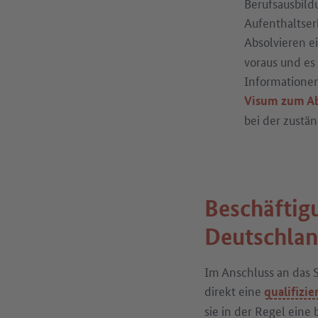
Berufsausbil
Aufenthaltser
Absolvieren e
voraus und es
Informationen
Visum zum Ab
bei der zustä
Beschäftig
Deutschla
Im Anschluss an das 
direkt eine
qualifizi
sie in der Regel eine