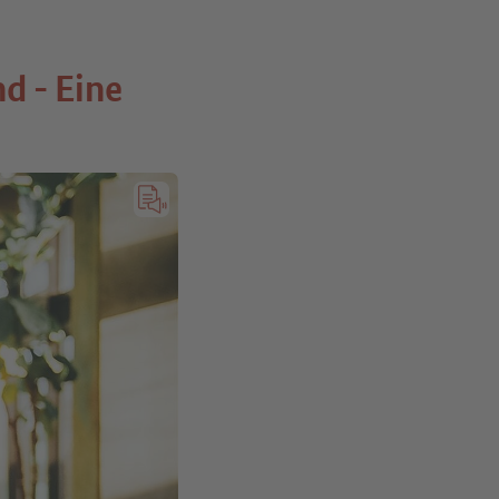
d - Eine
Volltextalternative (Transkription): Vom Stud