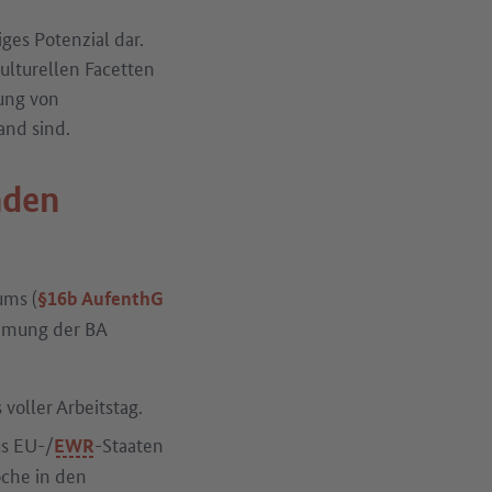
ges Potenzial dar.
kulturellen Facetten
ung von
and sind.
nden
ums (
§16b AufenthG
immung der BA
 voller Arbeitstag.
us EU-/
-Staaten
EWR
oche in den