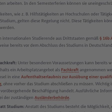
ten arbeiten. In den Semesterferien können sie uneingeschr
gkeiten, wie z. B. Hilfstätigkeiten an Hochschulen oder Tätig
dium, gelten diese Regelung nicht. Diese Tätigkeiten könn
 werden.
n internationalen Studierende aus Drittstaaten gemäß
§ 16b 
ise bereits vor dem Abschluss des Studiums in Deutschland 
Unter besonderen Voraussetzungen kann bereits w
Fachkraft:
halts ein Arbeitsplatzangebot als
angenommen werd
Fachkraft
sel in eine
Aufenthaltserlaubnis zur Ausübung einer qualifi
, ohne vorher das Studium abschließen zu müssen. Wichtig is
g
 vorübergehende Beschäftigung handelt. Ausführliche Infor
bei der zuständigen
.
Ausländerbehörde
Anstatt des Studiums besteht die Möglichkeit, e
tatt Studium: