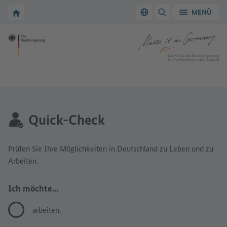
Zur Hauptnavigation
Zum Hauptbereich
Zur Startseite von Make it in Germany
MENÜ
Sprache wechseln
SUCHE ANZEIGEN/
Zur Startseite von Make it in Germany
Das Portal der Bundesregierung
für Fachkräfte aus dem Ausland
Quick-Check
Prüfen Sie Ihre Möglichkeiten in Deutschland zu Leben und zu
Arbeiten.
Ich möchte...
arbeiten.