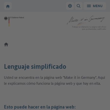
A la navegación principal
A la zona principal
A la página de inicio de Make it in Germany
MENU
Cambiar el idioma
MOSTRAR/OCULTAR
A la página de inicio de Make it in Germany
Trabajar en Alemania: La página web oficial
para profesionales cualificados
Lenguaje simplificado
Usted se encuentra en la página web "Make it in Germany". Aquí
le explicamos cómo funciona la página web y que hay en ella.
Esto puede hacer en la página web: