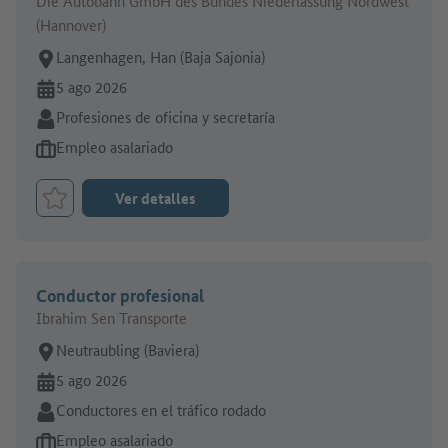
Die Autobahn GmbH des Bundes Niederlassung Nordwest
(Hannover)
Lugar de trabajo:
Langenhagen, Han (Baja Sajonia)
En línea desde:
5 ago 2026
Sector:
Profesiones de oficina y secretaría
Tipo de oferta de empleo:
Empleo asalariado
Ver detalles
Marcar el trabajo como favorito
Conductor profesional
Ibrahim Sen Transporte
Lugar de trabajo:
Neutraubling (Baviera)
En línea desde:
5 ago 2026
Sector:
Conductores en el tráfico rodado
Tipo de oferta de empleo:
Empleo asalariado