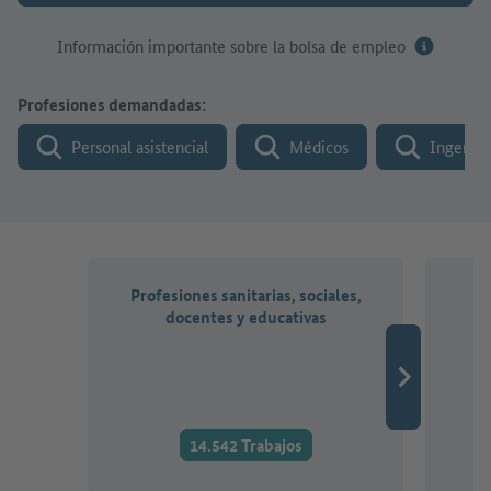
Información importante sobre la bolsa de empleo
Profesiones demandadas:
Personal asistencial
Médicos
Ingenier
Profesiones sanitarias, sociales,
P
docentes y educativas
te
14.542 Trabajos