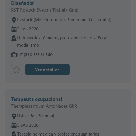
Diseñador
RST Rostock System Technik GmbH
Lugar de trabajo:
Rostock (Mecklemburgo-Pomerania Occidental)
En línea desde:
5 ago 2026
Sector:
Delineantes técnicos, profesiones de diseño y
modelismo
Tipo de oferta de empleo:
Empleo asalariado
Ver detalles
Marcar el trabajo como favorito
Terapeuta ocupacional
Therapiezentrum Antoniades GbR
Lugar de trabajo:
Uslar (Baja Sajonia)
En línea desde:
5 ago 2026
Sector:
Terapia no médica y profesiones sanitarias