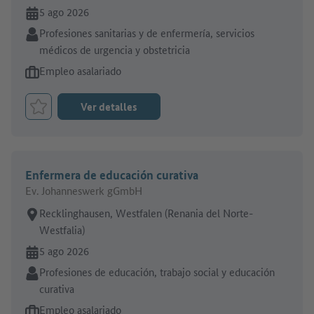
En línea desde:
5 ago 2026
Sector:
Profesiones sanitarias y de enfermería, servicios
médicos de urgencia y obstetricia
Tipo de oferta de empleo:
Empleo asalariado
Ver detalles
Marcar el trabajo como favorito
Enfermera de educación curativa
Ev. Johanneswerk gGmbH
Lugar de trabajo:
Recklinghausen, Westfalen (Renania del Norte-
Westfalia)
En línea desde:
5 ago 2026
Sector:
Profesiones de educación, trabajo social y educación
curativa
Tipo de oferta de empleo:
Empleo asalariado