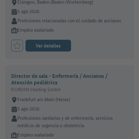
Lugar de trabajo:
Eisingen, Baden (Baden-Wurtemberg)
En línea desde:
5 ago 2026
Sector:
Profesiones relacionadas con el cuidado de ancianos
Tipo de oferta de empleo:
Empleo asalariado
Ver detalles
Marcar el trabajo como favorito
Director de sala - Enfermería / Ancianos /
Atención pediátrica
KORIAN Holding GmbH
Lugar de trabajo:
Frankfurt am Main (Hesse)
En línea desde:
5 ago 2026
Sector:
Profesiones sanitarias y de enfermería, servicios
médicos de urgencia y obstetricia
Tipo de oferta de empleo:
Empleo asalariado