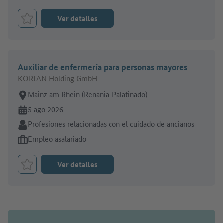
Ver detalles
Marcar el trabajo como favorito
Auxiliar de enfermería para personas mayores
KORIAN Holding GmbH
Lugar de trabajo:
Mainz am Rhein (Renania-Palatinado)
En línea desde:
5 ago 2026
Sector:
Profesiones relacionadas con el cuidado de ancianos
Tipo de oferta de empleo:
Empleo asalariado
Ver detalles
Marcar el trabajo como favorito