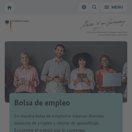
A la navegación principal
A la zona principal
A la página de inicio de Make it in Germany
MENU
Cambiar el idioma
MOSTRAR/OCULTAR
A la página de inicio de Make it in Germany
Trabajar en Alemania: La página web oficial
para profesionales cualificados
Bolsa de empleo
En nuestra bolsa de empleo le esperan diversos
anuncios de empleo y ofertas de aprendizaje.
Encuentre el trabajo que le convenga.