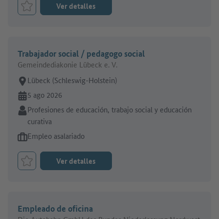
Ver detalles
Marcar el trabajo como favorito
Trabajador social / pedagogo social
Gemeindediakonie Lübeck e. V.
Lugar de trabajo:
Lübeck (Schleswig-Holstein)
En línea desde:
5 ago 2026
Sector:
Profesiones de educación, trabajo social y educación
curativa
Tipo de oferta de empleo:
Empleo asalariado
Ver detalles
Marcar el trabajo como favorito
Empleado de oficina