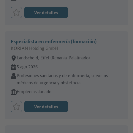
Ver detalles
Marcar el trabajo como favorito
Especialista en enfermería (formación)
KORIAN Holding GmbH
Lugar de trabajo:
Landscheid, Eifel (Renania-Palatinado)
En línea desde:
5 ago 2026
Sector:
Profesiones sanitarias y de enfermería, servicios
médicos de urgencia y obstetricia
Tipo de oferta de empleo:
Empleo asalariado
Ver detalles
Marcar el trabajo como favorito