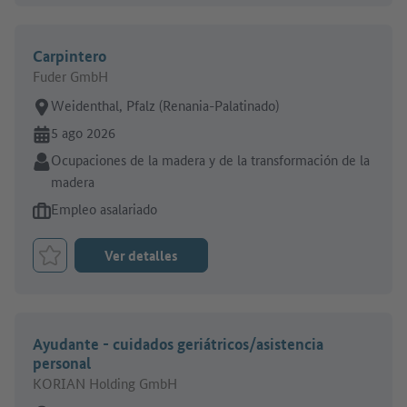
Carpintero
Fuder GmbH
Lugar de trabajo:
Weidenthal, Pfalz (Renania-Palatinado)
En línea desde:
5 ago 2026
Sector:
Ocupaciones de la madera y de la transformación de la
madera
Tipo de oferta de empleo:
Empleo asalariado
Ver detalles
Marcar el trabajo como favorito
Ayudante - cuidados geriátricos/asistencia
personal
KORIAN Holding GmbH