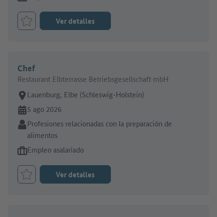
Ver detalles
Marcar el trabajo como favorito
Chef
Restaurant Elbterrasse Betriebsgesellschaft mbH
Lugar de trabajo:
Lauenburg, Elbe (Schleswig-Holstein)
En línea desde:
5 ago 2026
Sector:
Profesiones relacionadas con la preparación de
alimentos
Tipo de oferta de empleo:
Empleo asalariado
Ver detalles
Marcar el trabajo como favorito