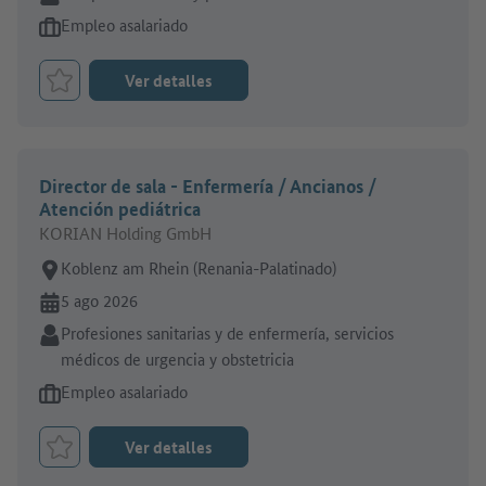
Tipo de oferta de empleo:
Empleo asalariado
Ver detalles
Marcar el trabajo como favorito
Director de sala - Enfermería / Ancianos /
Atención pediátrica
KORIAN Holding GmbH
Lugar de trabajo:
Koblenz am Rhein (Renania-Palatinado)
En línea desde:
5 ago 2026
Sector:
Profesiones sanitarias y de enfermería, servicios
médicos de urgencia y obstetricia
Tipo de oferta de empleo:
Empleo asalariado
Ver detalles
Marcar el trabajo como favorito