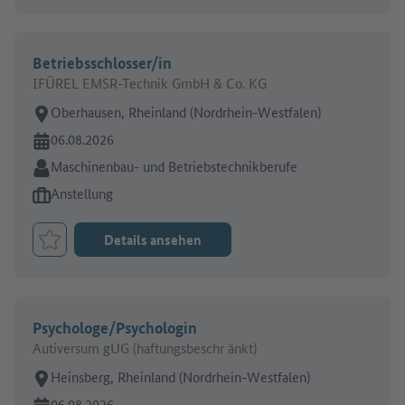
Betriebsschlosser/in
IFÜREL EMSR-Technik GmbH & Co. KG
Arbeitsort:
Oberhausen, Rheinland (Nordrhein-Westfalen)
Online seit:
06.08.2026
Branche:
Maschinenbau- und Betriebstechnikberufe
Art des Jobangebots:
Anstellung
Details ansehen
Job merken
Psychologe/Psychologin
Autiversum gUG (haftungsbeschr änkt)
Arbeitsort:
Heinsberg, Rheinland (Nordrhein-Westfalen)
Online seit:
06.08.2026