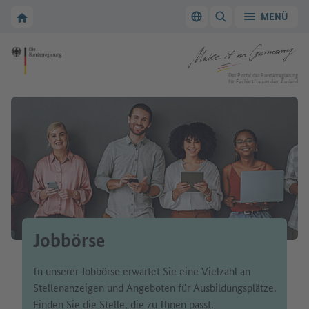
Zur Hauptnavigation
Zum Hauptbereich
Zur Startseite von Make it in Germany
MENÜ
Sprache wechseln
SUCHE ANZEIGEN/
Zur Startseite von Make it in Germany
Das Portal der Bundesregierung
für Fachkräfte aus dem Ausland
Jobbörse
In unserer Jobbörse erwartet Sie eine Vielzahl an
Stellenanzeigen und Angeboten für Ausbildungsplätze.
Finden Sie die Stelle, die zu Ihnen passt.