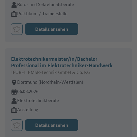
Branche:
Büro- und Sekretariatsberufe
Art des Jobangebots:
Praktikum / Traineestelle
Details ansehen
Job merken
Elektrotechnikermeister/in/Bachelor
Professional im Elektrotechniker-Handwerk
IFÜREL EMSR-Technik GmbH & Co. KG
Arbeitsort:
Dortmund (Nordrhein-Westfalen)
Online seit:
06.08.2026
Branche:
Elektrotechnikberufe
Art des Jobangebots:
Anstellung
Details ansehen
Job merken