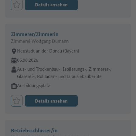
Details ansehen
Job merken
Zimmerer/Zimmerin
Zimmerei Wolfgang Dumann
Arbeitsort:
Neustadt an der Donau (Bayern)
Online seit:
06.08.2026
Branche:
Aus- und Trockenbau-, Isolierungs-, Zimmerer-,
Glaserei-, Rollladen- und Jalousiebauberufe
Art des Jobangebots:
Ausbildungsplatz
Details ansehen
Job merken
Betriebsschlosser/in