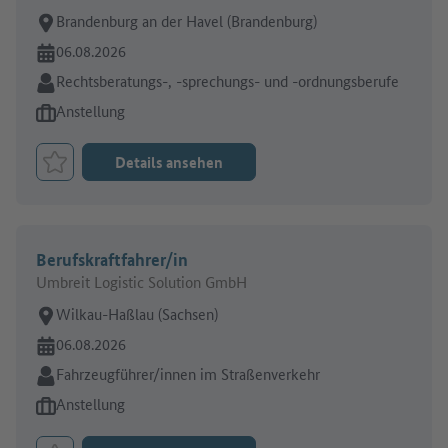
Arbeitsort:
Brandenburg an der Havel (Brandenburg)
Online seit:
06.08.2026
Branche:
Rechtsberatungs-, -sprechungs- und -ordnungsberufe
Art des Jobangebots:
Anstellung
Details ansehen
Job merken
Berufskraftfahrer/in
Umbreit Logistic Solution GmbH
Arbeitsort:
Wilkau-Haßlau (Sachsen)
Online seit:
06.08.2026
Branche:
Fahrzeugführer/innen im Straßenverkehr
Art des Jobangebots:
Anstellung