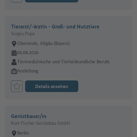
Job merken
Tierarzt/-ärztin - Groß- und Nutztiere
Sergiu Popa
Arbeitsort:
Oberreute, Allgäu (Bayern)
Online seit:
06.08.2026
Branche:
Tiermedizinische und Tierheilkundliche Berufe
Art des Jobangebots:
Anstellung
Details ansehen
Job merken
Gerüstbauer/in
Kurt Fischer Gerüstbau GmbH
Arbeitsort:
Berlin