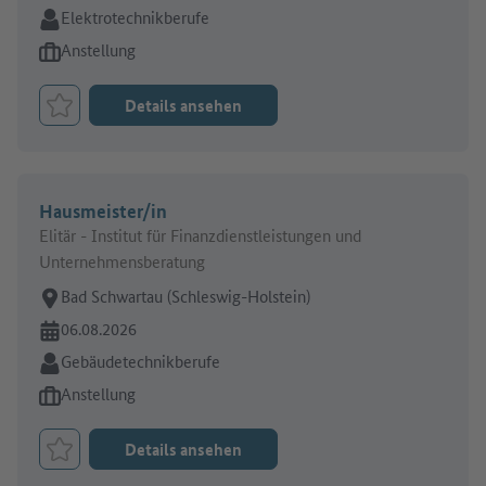
Branche:
Elektrotechnikberufe
Art des Jobangebots:
Anstellung
Details ansehen
Job merken
Hausmeister/in
Elitär - Institut für Finanzdienstleistungen und
Unternehmensberatung
Arbeitsort:
Bad Schwartau (Schleswig-Holstein)
Online seit:
06.08.2026
Branche:
Gebäudetechnikberufe
Art des Jobangebots:
Anstellung
Details ansehen
Job merken