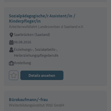
Sozialpädagogische/r Assistent/in /
Kinderpfleger/in
Arbeiterwohlfahrt Landesverban d Saarland e.V.
Arbeitsort:
Saarbrücken (Saarland)
Online seit:
06.08.2026
Branche:
Erziehungs-, Sozialarbeits-,
Heilerziehungspflegeberufe
Art des Jobangebots:
Anstellung
Details ansehen
Job merken
Bürokaufmann/-frau
Weiterbildungsinstitut WbI GmbH