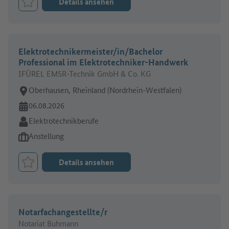
Details ansehen
Job merken
Elektrotechnikermeister/in/Bachelor
Professional im Elektrotechniker-Handwerk
IFÜREL EMSR-Technik GmbH & Co. KG
Arbeitsort:
Oberhausen, Rheinland (Nordrhein-Westfalen)
Online seit:
06.08.2026
Branche:
Elektrotechnikberufe
Art des Jobangebots:
Anstellung
Details ansehen
Job merken
Notarfachangestellte/r
Notariat Buhmann