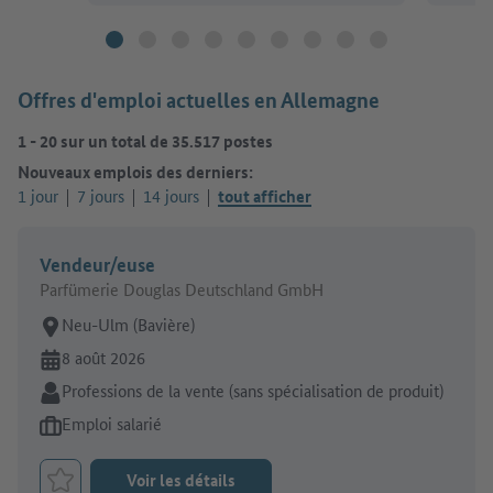
Offres d'emploi actuelles en Allemagne
1
-
20
sur un total de
35.517
postes
Nouveaux emplois des derniers:
1 jour
7 jours
14 jours
tout afficher
Vendeur/euse
Parfümerie Douglas Deutschland GmbH
Lieu de travail:
Neu-Ulm (Bavière)
En ligne depuis:
8 août 2026
Secteur:
Professions de la vente (sans spécialisation de produit)
Type d'offre d'emploi:
Emploi salarié
Voir les détails
Retenir le job