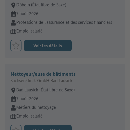
Lieu de travail:
Döbeln (État libre de Saxe)
En ligne depuis:
7 août 2026
Secteur:
Professions de l'assurance et des services financiers
Type d'offre d'emploi:
Emploi salarié
Voir les détails
Retenir le job
Nettoyeur/euse de bâtiments
Sachsenklinik GmbH Bad Lausick
Lieu de travail:
Bad Lausick (État libre de Saxe)
En ligne depuis:
7 août 2026
Secteur:
Métiers du nettoyage
Type d'offre d'emploi:
Emploi salarié