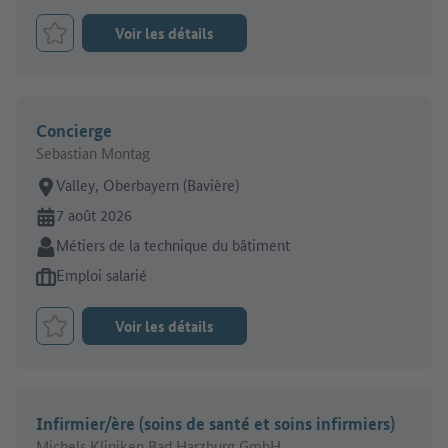
Voir les détails
Retenir le job
Concierge
Sebastian Montag
Lieu de travail:
Valley, Oberbayern (Bavière)
En ligne depuis:
7 août 2026
Secteur:
Métiers de la technique du bâtiment
Type d'offre d'emploi:
Emploi salarié
Voir les détails
Retenir le job
Infirmier/ère (soins de santé et soins infirmiers)
Michels Kliniken Bad Harzburg GmbH