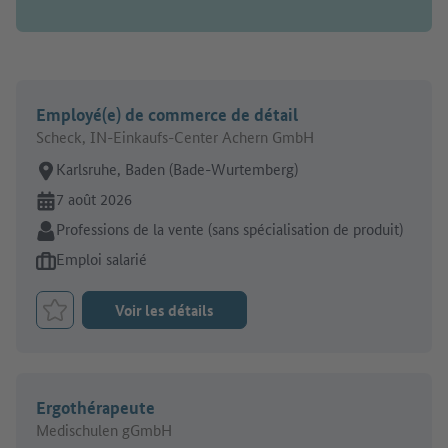
Employé(e) de commerce de détail
Scheck, IN-Einkaufs-Center Achern GmbH
Lieu de travail:
Karlsruhe, Baden (Bade-Wurtemberg)
En ligne depuis:
7 août 2026
Secteur:
Professions de la vente (sans spécialisation de produit)
Type d'offre d'emploi:
Emploi salarié
Voir les détails
Retenir le job
Ergothérapeute
Medischulen gGmbH