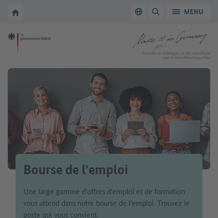
Vers la navigation principale
Vers la section principale
Vers la page d'accueil de Make it in Germany
MENU
Changer de langue
AFFICHER/MASQUER
Vers la page d'accueil de Make it in Germany
Travailler en Allemagne : le site web officiel
pour la main-d’œuvre qualifiée
Bourse de l'emploi
Une large gamme d'offres d'emploi et de formation
vous attend dans notre bourse de l'emploi. Trouvez le
poste qui vous convient.