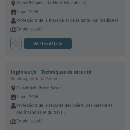
Lieu de travail:
Köln (Rhénanie-du-Nord-Westphalie)
En ligne depuis:
7 août 2026
Secteur:
Professions de la thérapie et de la santé non médicales
Type d'offre d'emploi:
Emploi salarié
Voir les détails
Retenir le job
Ingénieur/e - Techniques de sécurité
Bundesagentur für Arbeit
Lieu de travail:
Osnabrück (Basse-Saxe)
En ligne depuis:
7 août 2026
Secteur:
Professions de la sécurité des objets, des personnes,
des incendies et du travail
Type d'offre d'emploi:
Emploi salarié