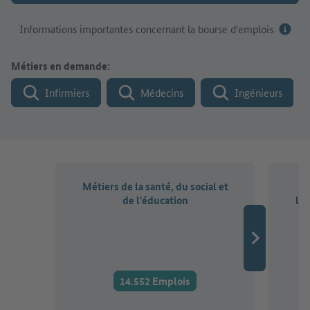
Informations importantes concernant la bourse d'emplois
Métiers en demande:
Infirmiers
Médecins
Ingénieurs
Métiers de la santé, du social et
Mé
de l'éducation
l'a
d
14.552 Emplois