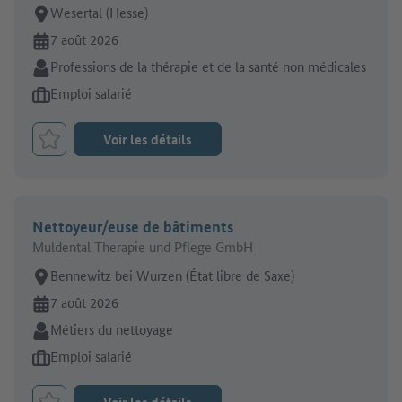
Lieu de travail:
Wesertal (Hesse)
En ligne depuis:
7 août 2026
Secteur:
Professions de la thérapie et de la santé non médicales
Type d'offre d'emploi:
Emploi salarié
Voir les détails
Retenir le job
Nettoyeur/euse de bâtiments
Muldental Therapie und Pflege GmbH
Lieu de travail:
Bennewitz bei Wurzen (État libre de Saxe)
En ligne depuis:
7 août 2026
Secteur:
Métiers du nettoyage
Type d'offre d'emploi:
Emploi salarié