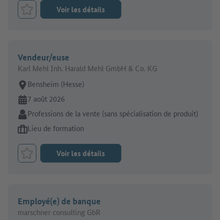
Voir les détails
Retenir le job
Vendeur/euse
Karl Mehl Inh. Harald Mehl GmbH & Co. KG
Lieu de travail:
Bensheim (Hesse)
En ligne depuis:
7 août 2026
Secteur:
Professions de la vente (sans spécialisation de produit)
Type d'offre d'emploi:
Lieu de formation
Voir les détails
Retenir le job
Employé(e) de banque
marschner consulting GbR