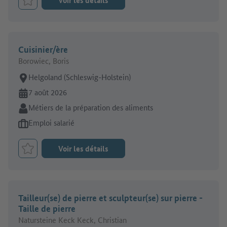
Voir les détails
Retenir le job
Cuisinier/ère
Borowiec, Boris
Lieu de travail:
Helgoland (Schleswig-Holstein)
En ligne depuis:
7 août 2026
Secteur:
Métiers de la préparation des aliments
Type d'offre d'emploi:
Emploi salarié
Voir les détails
Retenir le job
Tailleur(se) de pierre et sculpteur(se) sur pierre -
Taille de pierre
Natursteine Keck Keck, Christian