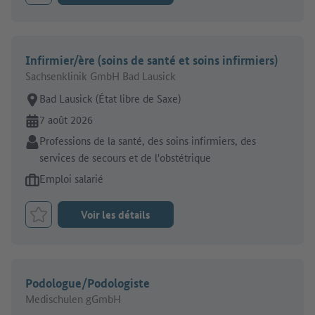
Infirmier/ère (soins de santé et soins infirmiers)
Sachsenklinik GmbH Bad Lausick
Lieu de travail:
Bad Lausick (État libre de Saxe)
En ligne depuis:
7 août 2026
Secteur:
Professions de la santé, des soins infirmiers, des
services de secours et de l'obstétrique
Type d'offre d'emploi:
Emploi salarié
Voir les détails
Retenir le job
Podologue/Podologiste
Medischulen gGmbH