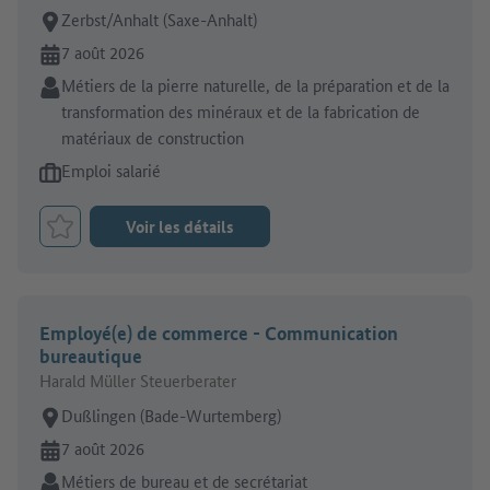
Lieu de travail:
Zerbst/Anhalt (Saxe-Anhalt)
En ligne depuis:
7 août 2026
Secteur:
Métiers de la pierre naturelle, de la préparation et de la
transformation des minéraux et de la fabrication de
matériaux de construction
Type d'offre d'emploi:
Emploi salarié
Voir les détails
Retenir le job
Employé(e) de commerce - Communication
bureautique
Harald Müller Steuerberater
Lieu de travail:
Dußlingen (Bade-Wurtemberg)
En ligne depuis:
7 août 2026
Secteur:
Métiers de bureau et de secrétariat