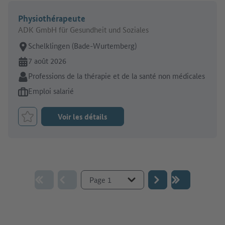
Physiothérapeute
ADK GmbH für Gesundheit und Soziales
Lieu de travail:
Schelklingen (Bade-Wurtemberg)
En ligne depuis:
7 août 2026
Secteur:
Professions de la thérapie et de la santé non médicales
Type d'offre d'emploi:
Emploi salarié
Voir les détails
Retenir le job
Aller à la page :