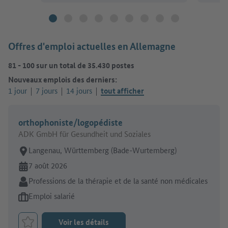
Offres d'emploi actuelles en Allemagne
81
-
100
sur un total de
35.430
postes
Nouveaux emplois des derniers:
1 jour
7 jours
14 jours
tout afficher
orthophoniste/logopédiste
ADK GmbH für Gesundheit und Soziales
Lieu de travail:
Langenau, Württemberg (Bade-Wurtemberg)
En ligne depuis:
7 août 2026
Secteur:
Professions de la thérapie et de la santé non médicales
Type d'offre d'emploi:
Emploi salarié
Voir les détails
Retenir le job