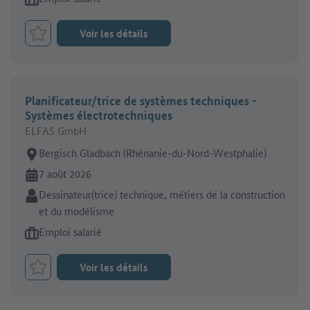
Voir les détails
Retenir le job
Planificateur/trice de systèmes techniques -
Systèmes électrotechniques
ELFAS GmbH
Lieu de travail:
Bergisch Gladbach (Rhénanie-du-Nord-Westphalie)
En ligne depuis:
7 août 2026
Secteur:
Dessinateur(trice) technique, métiers de la construction
et du modélisme
Type d'offre d'emploi:
Emploi salarié
Voir les détails
Retenir le job