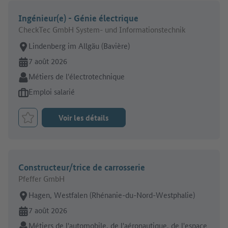
Ingénieur(e) - Génie électrique
CheckTec GmbH System- und Informationstechnik
Lieu de travail:
Lindenberg im Allgäu (Bavière)
En ligne depuis:
7 août 2026
Secteur:
Métiers de l'électrotechnique
Type d'offre d'emploi:
Emploi salarié
Voir les détails
Retenir le job
Constructeur/trice de carrosserie
Pfeffer GmbH
Lieu de travail:
Hagen, Westfalen (Rhénanie-du-Nord-Westphalie)
En ligne depuis:
7 août 2026
Secteur:
Métiers de l'automobile, de l'aéronautique, de l'espace