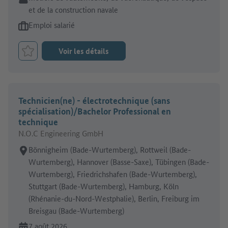
et de la construction navale
Type d'offre d'emploi:
Emploi salarié
Voir les détails
Retenir le job
Technicien(ne) - électrotechnique (sans
spécialisation)/Bachelor Professional en
technique
N.O.C Engineering GmbH
Lieu de travail:
Bönnigheim (Bade-Wurtemberg), Rottweil (Bade-
Wurtemberg), Hannover (Basse-Saxe), Tübingen (Bade-
Wurtemberg), Friedrichshafen (Bade-Wurtemberg),
Stuttgart (Bade-Wurtemberg), Hamburg, Köln
(Rhénanie-du-Nord-Westphalie), Berlin, Freiburg im
Breisgau (Bade-Wurtemberg)
En ligne depuis:
7 août 2026