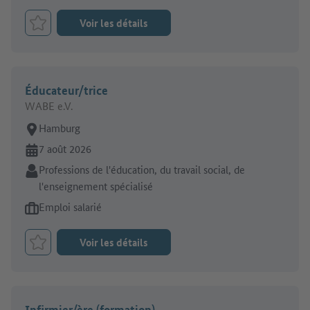
Voir les détails
Retenir le job
Éducateur/trice
WABE e.V.
Lieu de travail:
Hamburg
En ligne depuis:
7 août 2026
Secteur:
Professions de l'éducation, du travail social, de
l'enseignement spécialisé
Type d'offre d'emploi:
Emploi salarié
Voir les détails
Retenir le job
Infirmier/ère (formation)