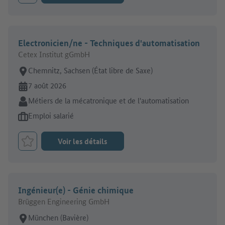
Electronicien/ne - Techniques d'automatisation
Cetex Institut gGmbH
Lieu de travail:
Chemnitz, Sachsen (État libre de Saxe)
En ligne depuis:
7 août 2026
Secteur:
Métiers de la mécatronique et de l'automatisation
Type d'offre d'emploi:
Emploi salarié
Voir les détails
Retenir le job
Ingénieur(e) - Génie chimique
Brüggen Engineering GmbH
Lieu de travail:
München (Bavière)