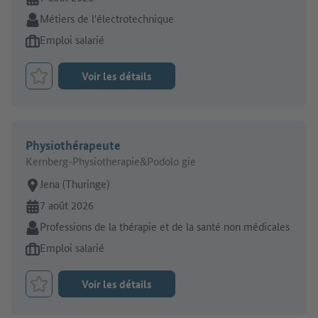
Secteur:
Métiers de l'électrotechnique
Type d'offre d'emploi:
Emploi salarié
Voir les détails
Retenir le job
Physiothérapeute
Kernberg-Physiotherapie&Podolo gie
Lieu de travail:
Jena (Thuringe)
En ligne depuis:
7 août 2026
Secteur:
Professions de la thérapie et de la santé non médicales
Type d'offre d'emploi:
Emploi salarié
Voir les détails
Retenir le job