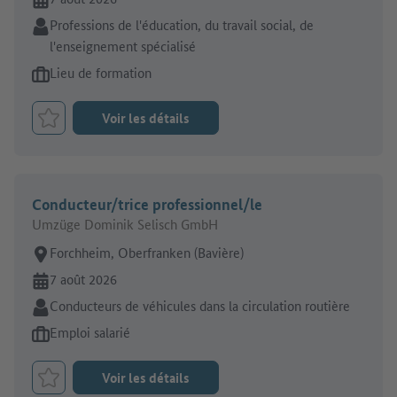
Secteur:
Professions de l'éducation, du travail social, de
l'enseignement spécialisé
Type d'offre d'emploi:
Lieu de formation
Voir les détails
Retenir le job
Conducteur/trice professionnel/le
Umzüge Dominik Selisch GmbH
Lieu de travail:
Forchheim, Oberfranken (Bavière)
En ligne depuis:
7 août 2026
Secteur:
Conducteurs de véhicules dans la circulation routière
Type d'offre d'emploi:
Emploi salarié
Voir les détails
Retenir le job