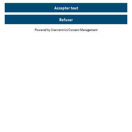
Thèmes principaux
La loi relative à l'immigration de travailleurs qualifiés
Travailler comme informaticien