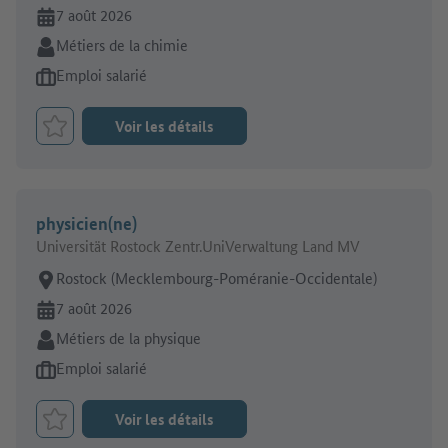
En ligne depuis:
7 août 2026
Secteur:
Métiers de la chimie
Type d'offre d'emploi:
Emploi salarié
Voir les détails
Retenir le job
physicien(ne)
Universität Rostock Zentr.UniVerwaltung Land MV
Lieu de travail:
Rostock (Mecklembourg-Poméranie-Occidentale)
En ligne depuis:
7 août 2026
Secteur:
Métiers de la physique
Type d'offre d'emploi:
Emploi salarié
Voir les détails
Retenir le job