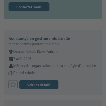
Contactez-nous
Assistant/e en gestion industrielle
medac pharma production GmbH
Lieu de travail:
Dessau-Roßlau (Saxe-Anhalt)
En ligne depuis:
7 août 2026
Secteur:
Métiers de l'organisation et de la stratégie d'entreprise
Type d'offre d'emploi:
Emploi salarié
Voir les détails
Retenir le job