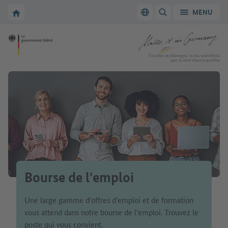
Vers la navigation principale
Vers la section principale
Vers la page d'accueil de Make it in Germany
MENU
Changer de langue
AFFICHER/MASQUER
Vers la page d'accueil de Make it in Germany
Travailler en Allemagne : le site web officiel
pour la main-d’œuvre qualifiée
Bourse de l'emploi
Une large gamme d'offres d'emploi et de formation
vous attend dans notre bourse de l'emploi. Trouvez le
poste qui vous convient.