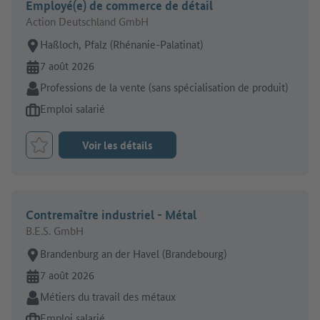
Employé(e) de commerce de détail
Action Deutschland GmbH
Lieu de travail:
Haßloch, Pfalz (Rhénanie-Palatinat)
En ligne depuis:
7 août 2026
Secteur:
Professions de la vente (sans spécialisation de produit)
Type d'offre d'emploi:
Emploi salarié
Voir les détails
Retenir le job
Contremaître industriel - Métal
B.E.S. GmbH
Lieu de travail:
Brandenburg an der Havel (Brandebourg)
En ligne depuis:
7 août 2026
Secteur:
Métiers du travail des métaux
Type d'offre d'emploi:
Emploi salarié