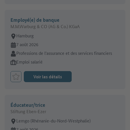
Employé(e) de banque
M.M.Warburg & CO (AG & Co.) KGaA
Lieu de travail:
Hamburg
En ligne depuis:
7 août 2026
Secteur:
Professions de l'assurance et des services financiers
Type d'offre d'emploi:
Emploi salarié
Voir les détails
Retenir le job
Éducateur/trice
Stiftung Eben-Ezer
Lieu de travail:
Lemgo (Rhénanie-du-Nord-Westphalie)
En ligne depuis:
7 août 2026