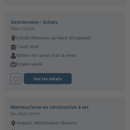
Gestionnaire - Achats
Mitex GmbH
Lieu de travail:
Erkrath (Rhénanie-du-Nord-Westphalie)
En ligne depuis:
7 août 2026
Secteur:
Métiers de l'achat et de la vente
Type d'offre d'emploi:
Emploi salarié
Voir les détails
Retenir le job
Monteur/euse en construction à sec
Bau Moll GmbH
Lieu de travail:
Ansbach, Mittelfranken (Bavière)