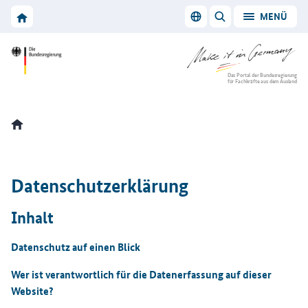
Zur Hauptnavigation
Zum Hauptbereich
Zur Startseite von Make it in Germany
MENÜ
Sprache wechseln
SUCHE ANZEIGEN/
Zur Startseite von Make it in Germany
Das Portal der Bundesregierung
für Fachkräfte aus dem Ausland
Datenschutzerklärung
Inhalt
Datenschutz auf einen Blick
Wer ist verantwortlich für die Datenerfassung auf dieser
Website?