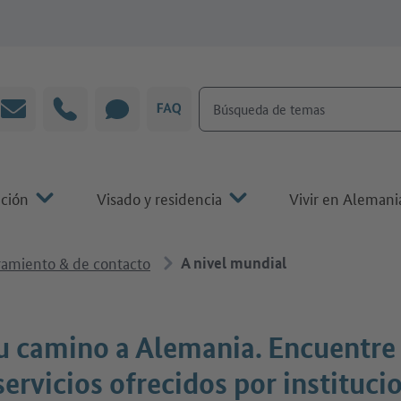
Búsqueda de temas
Correo electrónico
Línea directa
CHAT
P&F
ación
Visado y residencia
Vivir en Alemani
ramiento & de contacto
A nivel mundial
u camino a Alemania. Encuentre
servicios ofrecidos por instituci