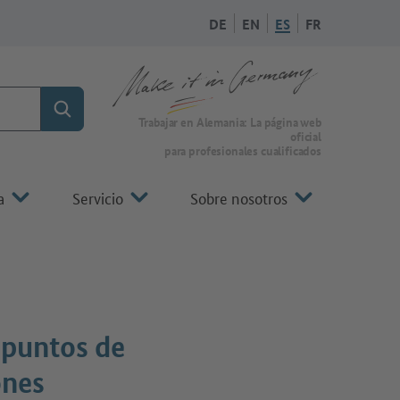
DE
EN
ES
FR
Búsqueda
A la página de inicio de Make it in Germany
Trabajar en Alemania: La página web
oficial
para profesionales cualificados
a
Servicio
Sobre nosotros
 puntos de
ones