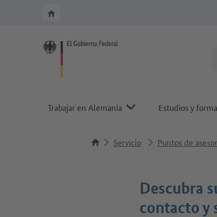
A la navegación principal
A la zona principal
A la página de inicio de Make it in Germany
Trabajar en Alemania
Estudios y form
Servicio
Puntos de aseso
Descubra s
contacto y 