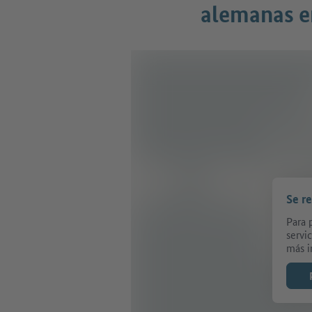
alemanas e
Se r
Para 
servi
más i