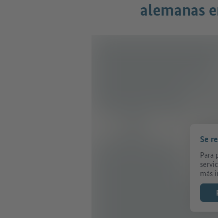
alemanas e
Se r
Para 
servi
más i