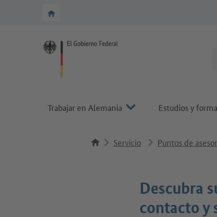
A la navegación principal
A la zona principal
A la página de inicio de Make it in Germany
Trabajar en Alemania
Estudios y form
Servicio
Puntos de aseso
Descubra s
contacto y 