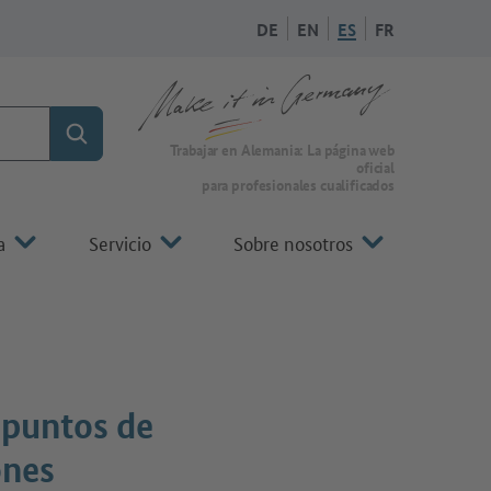
DE
EN
ES
FR
Búsqueda
A la página de inicio de Make it in Germany
Trabajar en Alemania: La página web
oficial
para profesionales cualificados
a
Servicio
Sobre nosotros
 puntos de
ones