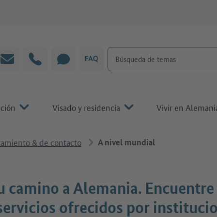
Búsqueda de temas
Correo electrónico
Línea directa
CHAT
P&F
ación
Visado y residencia
Vivir en Alemani
ramiento & de contacto
A nivel mundial
u camino a Alemania. Encuentre
servicios ofrecidos por instituci