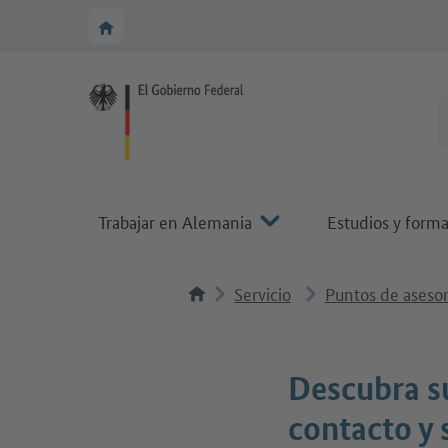
A la navegación principal
A la zona principal
A la página de inicio de Make it in Germany
Trabajar en Alemania
Estudios y form
Servicio
Puntos de aseso
Descubra s
contacto y 