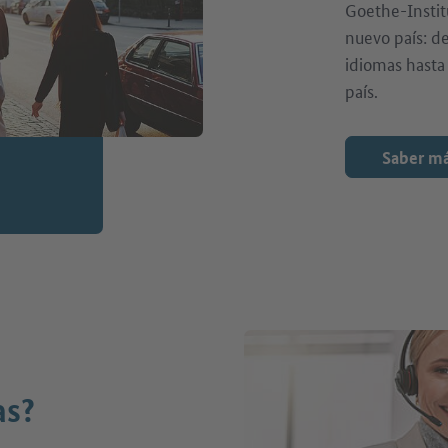
Goethe-Institu
nuevo país: d
idiomas hasta 
país.
Saber m
as?