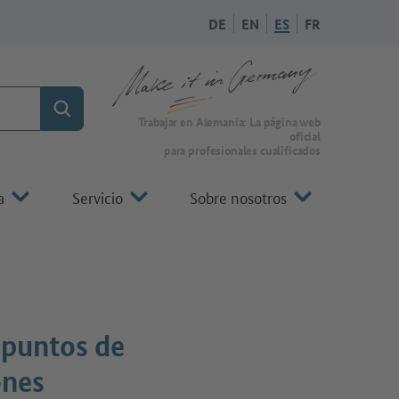
DE
EN
ES
FR
Búsqueda
A la página de inicio de Make it in Germany
Trabajar en Alemania: La página web
oficial
para profesionales cualificados
a
Servicio
Sobre nosotros
 puntos de
ones