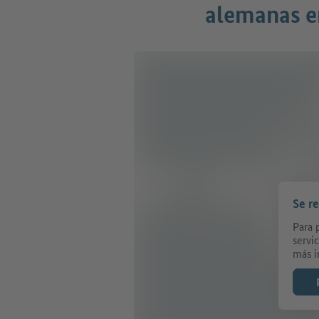
alemanas e
Se r
Para 
servi
más i