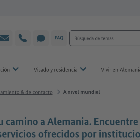
Búsqueda de temas
Correo electrónico
Línea directa
CHAT
P&F
ación
Visado y residencia
Vivir en Alemani
ramiento & de contacto
A nivel mundial
u camino a Alemania. Encuentre
servicios ofrecidos por instituci