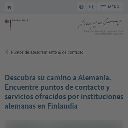
A la navegación principal
A la zona principal
A la página de inicio de Make it in Germany
MENU
Cambiar el idioma
MOSTRAR/OCULTAR
A la página de inicio de Make it in Germany
Trabajar en Alemania: La página web oficial
para profesionales cualificados
Puntos de asesoramiento & de contacto
Descubra su camino a Alemania.
Encuentre puntos de contacto y
servicios ofrecidos por instituciones
alemanas en Finlandia