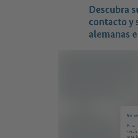
Descubra s
contacto y 
alemanas e
Se r
Para 
servi
más i