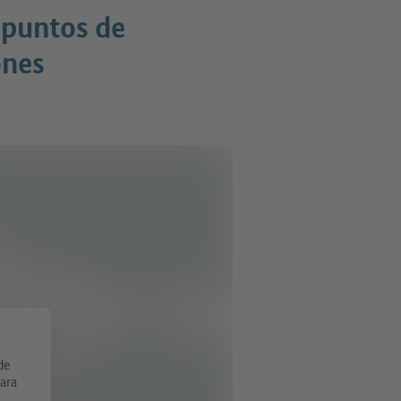
 puntos de
ones
de
Para