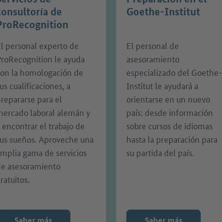
consultoría de
Goethe-Institut
ProRecognition
l personal experto de
El personal de
ProRecognition le ayuda
asesoramiento
con la homologación de
especializado del Goethe-
us cualificaciones, a
Institut le ayudará a
repararse para el
orientarse en un nuevo
mercado laboral alemán y
país: desde información
 encontrar el trabajo de
sobre cursos de idiomas
sus sueños. Aproveche una
hasta la preparación para
mplia gama de servicios
su partida del país.
de asesoramiento
ratuitos.
Saber más
Saber más