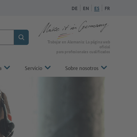
DE
EN
ES
FR
Búsqueda
A la página de inicio de Make it in Germany
Trabajar en Alemania: La página web
oficial
para profesionales cualificados
a
Servicio
Sobre nosotros