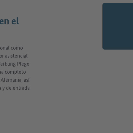
en el
sional como
or asistencial
werbung Plege
ma completo
n Alemania, así
 y de entrada