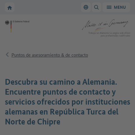
A la navegación principal
A la zona principal
A la página de inicio de Make it in Germany
MENU
Cambiar el idioma
MOSTRAR/OCULTAR
A la página de inicio de Make it in Germany
Trabajar en Alemania: La página web oficial
para profesionales cualificados
Puntos de asesoramiento & de contacto
Descubra su camino a Alemania.
Encuentre puntos de contacto y
servicios ofrecidos por instituciones
alemanas en República Turca del
Norte de Chipre