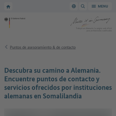
A la navegación principal
A la zona principal
A la página de inicio de Make it in Germany
MENU
Cambiar el idioma
MOSTRAR/OCULTAR
A la página de inicio de Make it in Germany
Trabajar en Alemania: La página web oficial
para profesionales cualificados
Puntos de asesoramiento & de contacto
Descubra su camino a Alemania.
Encuentre puntos de contacto y
servicios ofrecidos por instituciones
alemanas en Somalilandia