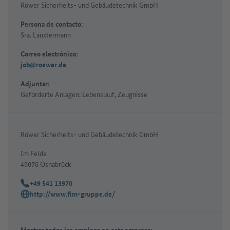
Röwer Sicherheits- und Gebäudetechnik GmbH
Persona de contacto:
Sra. Lauxtermann
Correo electrónico:
job@roewer.de
Adjuntar:
Geforderte Anlagen: Lebenslauf, Zeugnisse
Röwer Sicherheits- und Gebäudetechnik GmbH
Im Felde
49076 Osnabrück
+49 541 13970
Teléfono:
http://www.fim-gruppe.de/
Sitio web:
Mostrar todos los empleos en esta empresa: