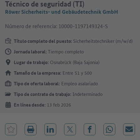
Técnico de seguridad (TI)
Röwer Sicherheits- und Gebäudetechnik GmbH
Número de referencia: 10000-1197149324-S
Título completo del puesto:
Sicherheitstechniker (m/w/d)
Jornada laboral:
Tiempo completo
Lugar de trabajo:
Osnabrück (Baja Sajonia)
Tamaño de la empresa:
Entre 51 y 500
Tipo de oferta laboral:
Empleo asalariado
Tipo de contrato de trabajo:
Indeterminado
En línea desde:
13 feb 2026
Marcar el trabajo como favorito
Compartir en LinkedIn
Compartir en X (antes: Twitter)
Compartir en Facebook
Compartir en
Corre