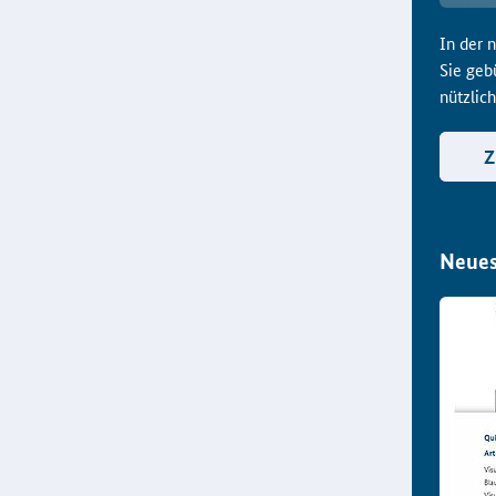
In der 
Sie geb
nützlic
Z
Neues