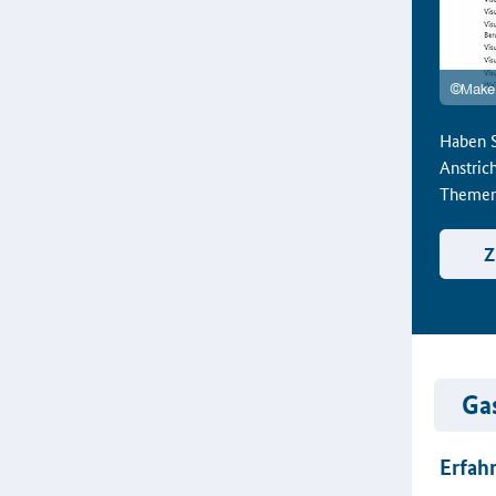
Haben S
Anstric
Themen
Z
Ga
Erfah