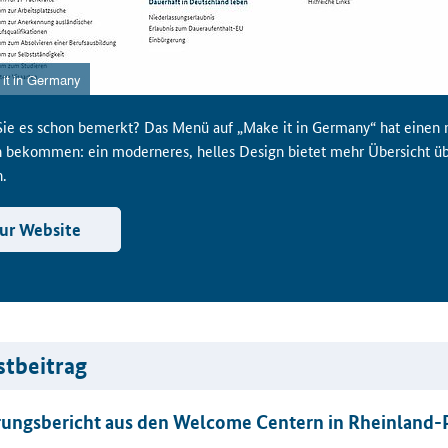
ie es schon bemerkt? Das Menü auf „Make it in Germany“ hat einen
h bekommen: ein moderneres, helles Design bietet mehr Übersicht üb
.
ur Website
stbeitrag
rungsbericht aus den Welcome Centern in Rheinland-