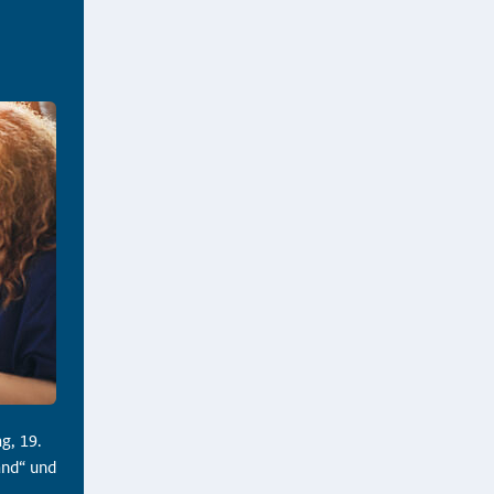
g, 19.
and“ und