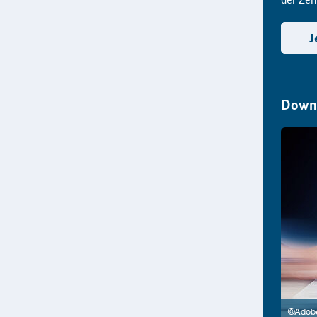
J
Downl