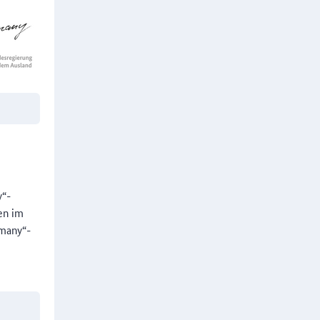
y“-
en im
rmany“-