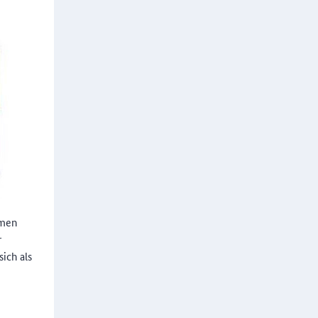
hmen
r
ich als