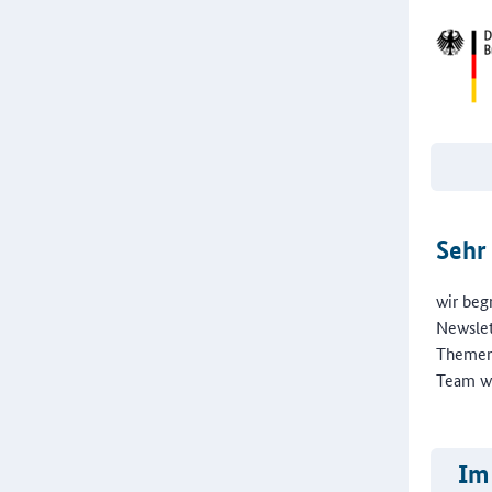
Sehr
wir beg
Newslet
Themenf
Team wü
Im