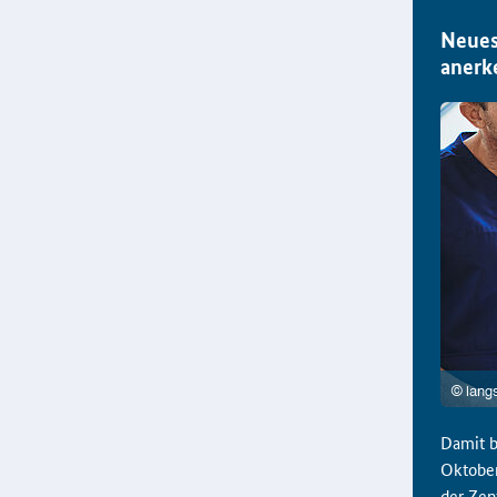
Neues
anerk
Damit b
Oktober
der Zen