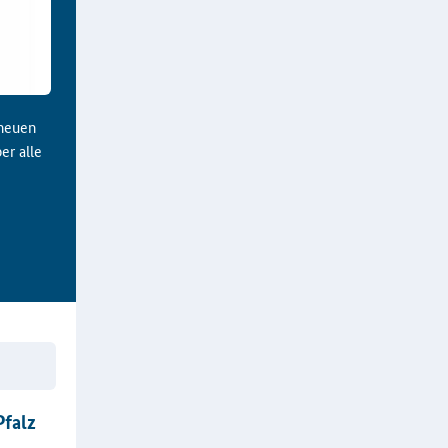
 neuen
er alle
Pfalz