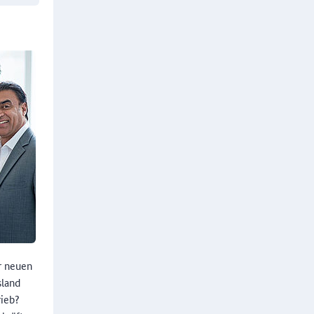
r neuen
sland
rieb?