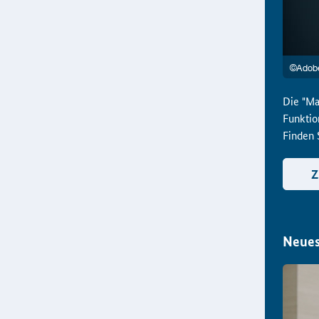
Die "Ma
Funktio
Finden 
Z
Neues