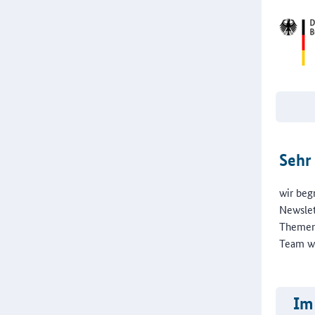
Sehr
wir beg
Newslet
Themenf
Team wü
Im