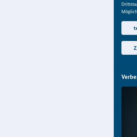
Drittst
Möglichk
t
Z
Verbe