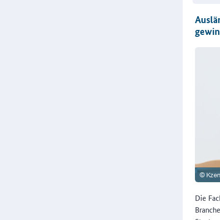
Auslä
gewi
Die Fac
Branche