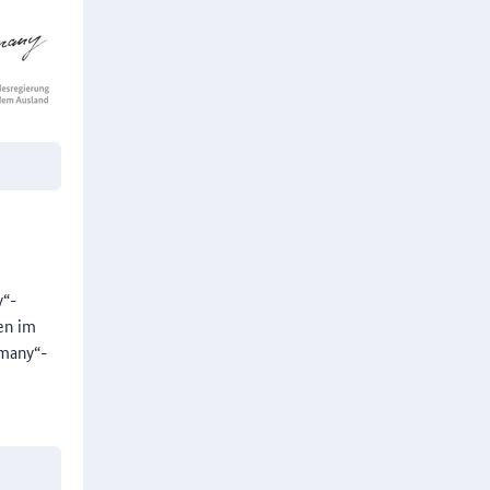
y“-
en im
rmany“-