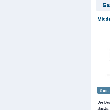
Ga
Mit d
Die Deu
staatli