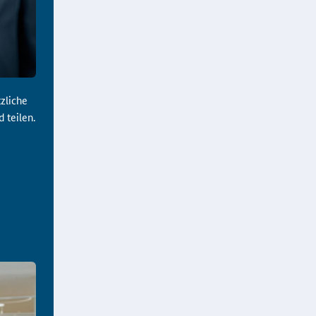
zliche
 teilen.