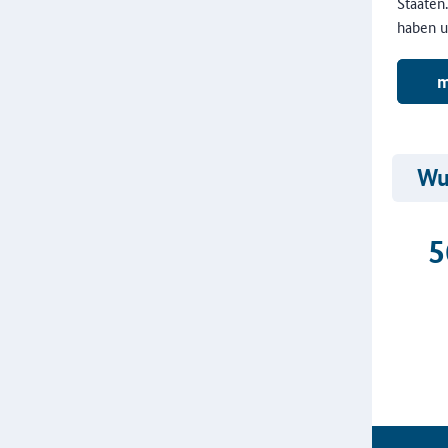
Staaten
haben u
m
Wus
5