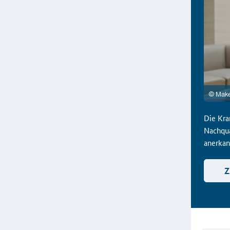
Die Kra
Nachqua
anerkan
Z