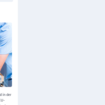
d in der
-EU-