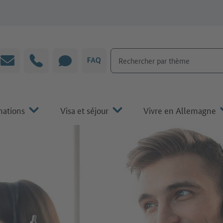
Rechercher par thème
Courrier électronique
Hotline
CHAT
FAQ
mations
Visa et séjour
Vivre en Allemagne