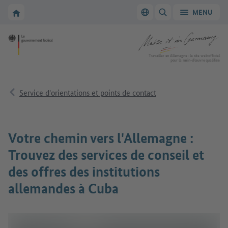
Vers la navigation principale
Vers la section principale
Vers la page d'accueil de Make it in Germany
MENU
Changer de langue
AFFICHER/MASQUER
Vers la page d'accueil de Make it in Germany
Travailler en Allemagne : le site web officiel
pour la main-d’œuvre qualifiée
Service d'orientations et points de contact
Votre chemin vers l'Allemagne :
Trouvez des services de conseil et
des offres des institutions
allemandes à Cuba