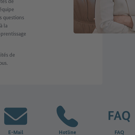
ités de
 équipe
s questions
à la
pprentissage
lités de
ous.
E-Mail
Hotline
FAQ