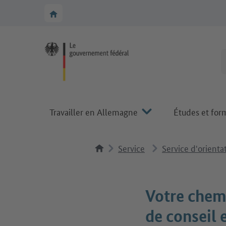
Vers la navigation principale
Vers la section principale
Vers la page d'accueil de Make it in Germany
Travailler en Allemagne
Études et for
Service
Service d'orienta
Votre chemi
de conseil 