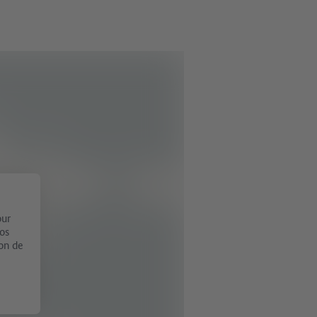
our
vos
ion de