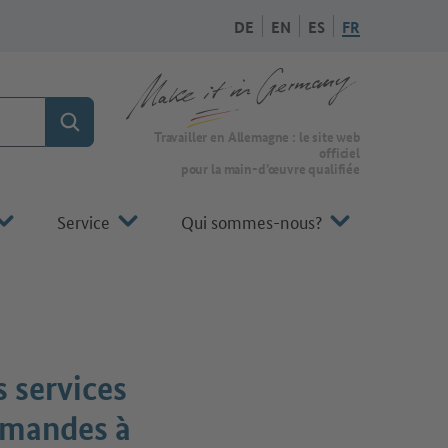
DE
EN
ES
FR
Rechercher
Vers la page d'accueil de Make it in Germany
Travailler en Allemagne : le site web
officiel
pour la main-d’œuvre qualifiée
Service
Qui sommes-nous?
 services
lemandes à