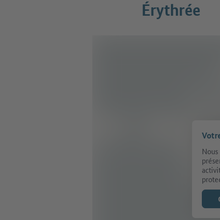
Érythrée
Votr
Nous 
prése
activ
prote