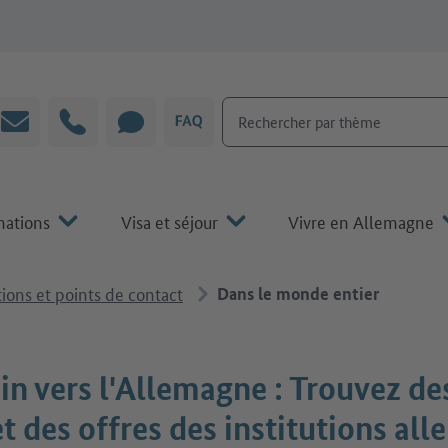
Rechercher par thème
Courrier électronique
Hotline
CHAT
FAQ
mations
Visa et séjour
Vivre en Allemagne
tions et points de contact
Dans le monde entier
n vers l'Allemagne : Trouvez des
et des offres des institutions al