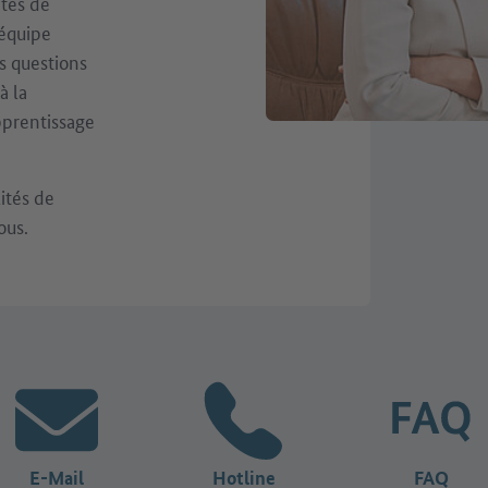
ités de
 équipe
s questions
à la
pprentissage
lités de
ous.
E-Mail
Hotline
FAQ