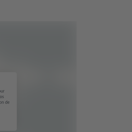
our
vos
ion de