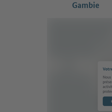
Gambie
Votr
Nous 
prése
activ
prote