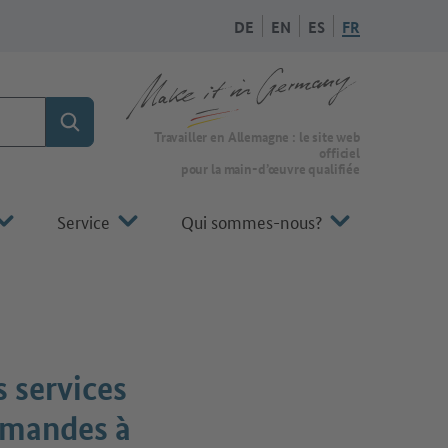
DE
EN
ES
FR
Rechercher
Vers la page d'accueil de Make it in Germany
Travailler en Allemagne : le site web
officiel
pour la main-d’œuvre qualifiée
Service
Qui sommes-nous?
 services
lemandes à