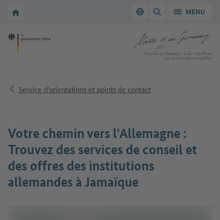
Vers la navigation principale
Vers la section principale
Vers la page d'accueil de Make it in Germany
MENU
Changer de langue
AFFICHER/MASQUER
Vers la page d'accueil de Make it in Germany
Travailler en Allemagne : le site web officiel
pour la main-d’œuvre qualifiée
Service d'orientations et points de contact
Votre chemin vers l'Allemagne :
Trouvez des services de conseil et
des offres des institutions
allemandes à Jamaïque