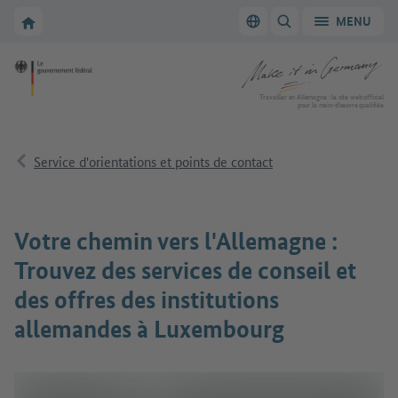
Vers la navigation principale
Vers la section principale
Vers la page d'accueil de Make it in Germany
MENU
Changer de langue
AFFICHER/MASQUER
Vers la page d'accueil de Make it in Germany
Travailler en Allemagne : le site web officiel
pour la main-d’œuvre qualifiée
Service d'orientations et points de contact
Votre chemin vers l'Allemagne :
Trouvez des services de conseil et
des offres des institutions
allemandes à Luxembourg