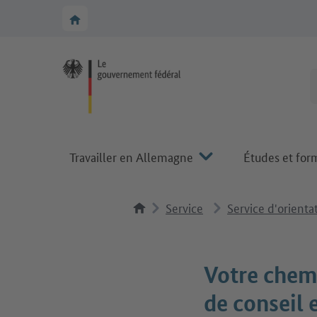
Vers la navigation principale
Vers la section principale
Vers la page d'accueil de Make it in Germany
Travailler en Allemagne
Études et for
Service
Service d'orienta
Votre chemi
de conseil 