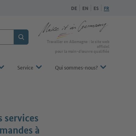
DE
EN
ES
FR
Rechercher
Vers la page d'accueil de Make it in Germany
Travailler en Allemagne : le site web
officiel
pour la main-d’œuvre qualifiée
Service
Qui sommes-nous?
 services
lemandes à