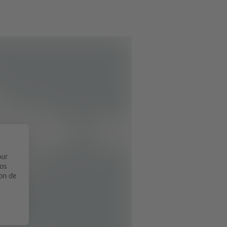
our
vos
ion de