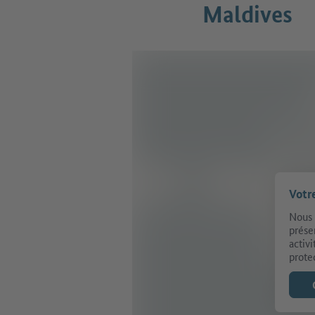
Maldives
Votr
Nous 
prése
activ
prote