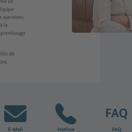
ités de
 équipe
s questions
à la
pprentissage
lités de
ous.
E-Mail
Hotline
FAQ