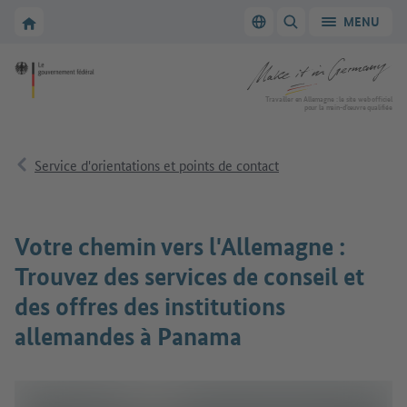
Vers la navigation principale
Vers la section principale
Vers la page d'accueil de Make it in Germany
MENU
Changer de langue
AFFICHER/MASQUER
Vers la page d'accueil de Make it in Germany
Travailler en Allemagne : le site web officiel
pour la main-d’œuvre qualifiée
Service d'orientations et points de contact
Votre chemin vers l'Allemagne :
Trouvez des services de conseil et
des offres des institutions
allemandes à Panama