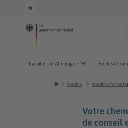
Vers la navigation principale
Vers la section principale
Vers la page d'accueil de Make it in Germany
Travailler en Allemagne
Études et for
Service
Service d'orienta
Votre chemi
de conseil 