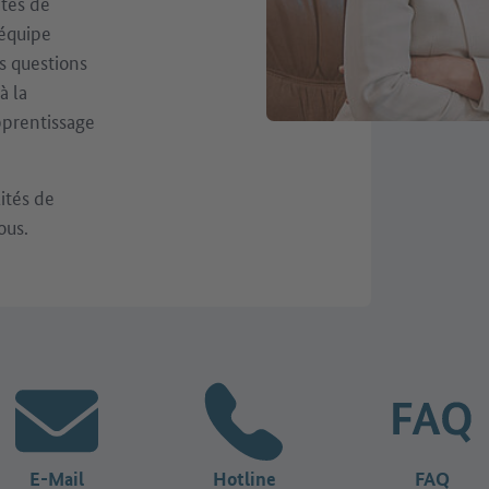
ités de
 équipe
s questions
à la
pprentissage
lités de
ous.
E-Mail
Hotline
FAQ