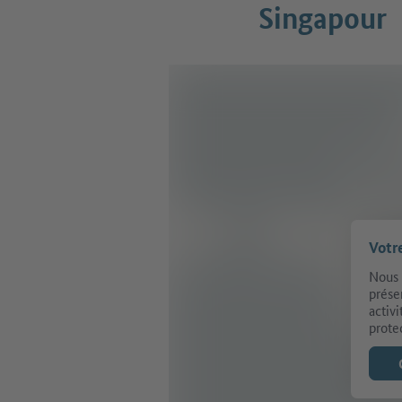
Singapour
Votr
Nous 
prése
activ
prote