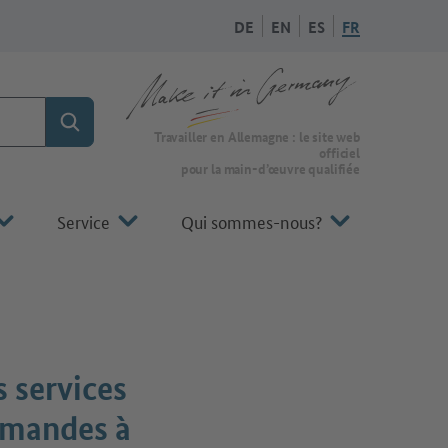
DE
EN
ES
FR
Rechercher
Vers la page d'accueil de Make it in Germany
Travailler en Allemagne : le site web
officiel
pour la main-d’œuvre qualifiée
Service
Qui sommes-nous?
 services
lemandes à