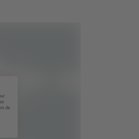
our
vos
ion de