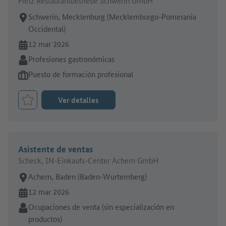
Fietz Restaurantbetriebe Schwerin GmbH
Lugar de trabajo:
Schwerin, Mecklenburg (Mecklemburgo-Pomerania
Occidental)
En línea desde:
12 mar 2026
Sector:
Profesiones gastronómicas
Tipo de oferta de empleo:
Puesto de formación profesional
Ver detalles
Marcar el trabajo como favorito
Asistente de ventas
Scheck, IN-Einkaufs-Center Achern GmbH
Lugar de trabajo:
Achern, Baden (Baden-Wurtemberg)
En línea desde:
12 mar 2026
Sector:
Ocupaciones de venta (sin especialización en
productos)