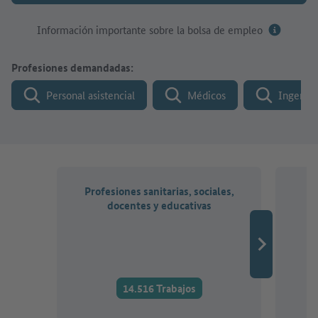
Información importante sobre la bolsa de empleo
Profesiones demandadas:
Personal asistencial
Médicos
Ingenier
Profesiones sanitarias, sociales,
P
docentes y educativas
te
14.516 Trabajos