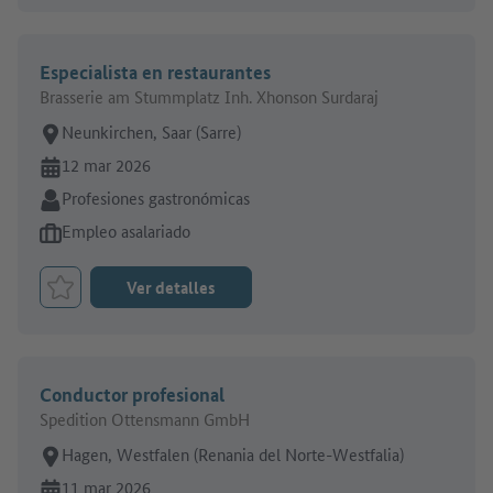
Especialista en restaurantes
Brasserie am Stummplatz Inh. Xhonson Surdaraj
Lugar de trabajo:
Neunkirchen, Saar (Sarre)
En línea desde:
12 mar 2026
Sector:
Profesiones gastronómicas
Tipo de oferta de empleo:
Empleo asalariado
Ver detalles
Marcar el trabajo como favorito
Conductor profesional
Spedition Ottensmann GmbH
Lugar de trabajo:
Hagen, Westfalen (Renania del Norte-Westfalia)
En línea desde:
11 mar 2026