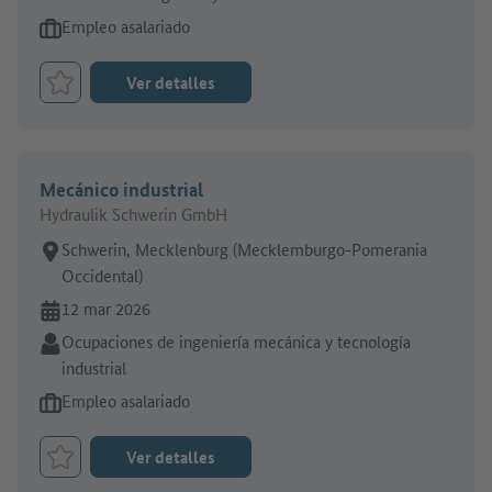
Tipo de oferta de empleo:
Empleo asalariado
Ver detalles
Marcar el trabajo como favorito
Mecánico industrial
Hydraulik Schwerin GmbH
Lugar de trabajo:
Schwerin, Mecklenburg (Mecklemburgo-Pomerania
Occidental)
En línea desde:
12 mar 2026
Sector:
Ocupaciones de ingeniería mecánica y tecnología
industrial
Tipo de oferta de empleo:
Empleo asalariado
Ver detalles
Marcar el trabajo como favorito