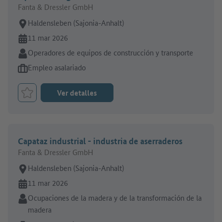
Fanta & Dressler GmbH
Lugar de trabajo:
Haldensleben (Sajonia-Anhalt)
En línea desde:
11 mar 2026
Sector:
Operadores de equipos de construcción y transporte
Tipo de oferta de empleo:
Empleo asalariado
Ver detalles
Marcar el trabajo como favorito
Capataz industrial - industria de aserraderos
Fanta & Dressler GmbH
Lugar de trabajo:
Haldensleben (Sajonia-Anhalt)
En línea desde:
11 mar 2026
Sector:
Ocupaciones de la madera y de la transformación de la
madera