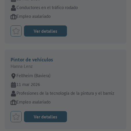
Sector:
Conductores en el tráfico rodado
Tipo de oferta de empleo:
Empleo asalariado
Ver detalles
Marcar el trabajo como favorito
Pintor de vehículos
Hanna Lenz
Lugar de trabajo:
Fellheim (Baviera)
En línea desde:
11 mar 2026
Sector:
Profesiones de la tecnología de la pintura y el barniz
Tipo de oferta de empleo:
Empleo asalariado
Ver detalles
Marcar el trabajo como favorito