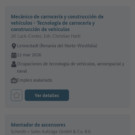
Mecánico de carrocería y construcción de
vehículos - Tecnología de carrocería y
construcción de vehículos
2K Lack-Center, Inh. Christian Hartl
Lugar de trabajo:
Lennestadt (Renania del Norte-Westfalia)
En línea desde:
12 mar 2026
Sector:
Ocupaciones de tecnología de vehículos, aeroespacial y
naval
Tipo de oferta de empleo:
Empleo asalariado
Ver detalles
Marcar el trabajo como favorito
Montador de ascensores
Schmitt + Sohn Aufzüge GmbH & Co. KG