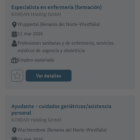
Especialista en enfermería (formación)
KORIAN Holding GmbH
Lugar de trabajo:
Wuppertal (Renania del Norte-Westfalia)
En línea desde:
11 mar 2026
Sector:
Profesiones sanitarias y de enfermería, servicios
médicos de urgencia y obstetricia
Tipo de oferta de empleo:
Empleo asalariado
Ver detalles
Marcar el trabajo como favorito
Ayudante - cuidados geriátricos/asistencia
personal
KORIAN Holding GmbH
Lugar de trabajo:
Wachtendonk (Renania del Norte-Westfalia)
En línea desde:
11 mar 2026