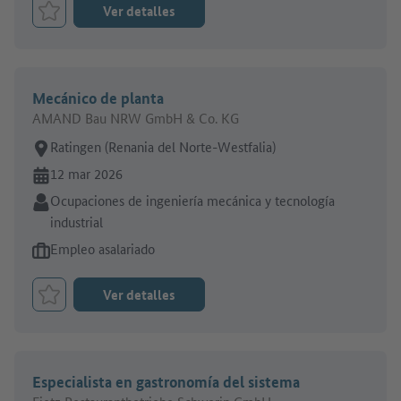
Ver detalles
Marcar el trabajo como favorito
Mecánico de planta
AMAND Bau NRW GmbH & Co. KG
Lugar de trabajo:
Ratingen (Renania del Norte-Westfalia)
En línea desde:
12 mar 2026
Sector:
Ocupaciones de ingeniería mecánica y tecnología
industrial
Tipo de oferta de empleo:
Empleo asalariado
Ver detalles
Marcar el trabajo como favorito
Especialista en gastronomía del sistema