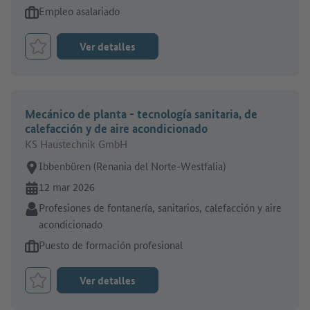
Tipo de oferta de empleo:
Empleo asalariado
Ver detalles
Marcar el trabajo como favorito
Mecánico de planta - tecnología sanitaria, de
calefacción y de aire acondicionado
KS Haustechnik GmbH
Lugar de trabajo:
Ibbenbüren (Renania del Norte-Westfalia)
En línea desde:
12 mar 2026
Sector:
Profesiones de fontanería, sanitarios, calefacción y aire
acondicionado
Tipo de oferta de empleo:
Puesto de formación profesional
Ver detalles
Marcar el trabajo como favorito