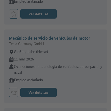
Tipo de oferta de empleo:
Empleo asalariado
Ver detalles
Marcar el trabajo como favorito
Mecánico de servicio de vehículos de motor
Tesla Germany GmbH
Lugar de trabajo:
Gießen, Lahn (Hesse)
En línea desde:
11 mar 2026
Sector:
Ocupaciones de tecnología de vehículos, aeroespacial y
naval
Tipo de oferta de empleo:
Empleo asalariado
Ver detalles
Marcar el trabajo como favorito