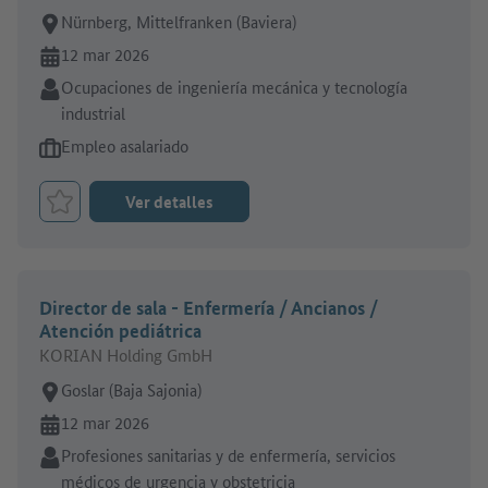
Lugar de trabajo:
Nürnberg, Mittelfranken (Baviera)
En línea desde:
12 mar 2026
Sector:
Ocupaciones de ingeniería mecánica y tecnología
industrial
Tipo de oferta de empleo:
Empleo asalariado
Ver detalles
Marcar el trabajo como favorito
Director de sala - Enfermería / Ancianos /
Atención pediátrica
KORIAN Holding GmbH
Lugar de trabajo:
Goslar (Baja Sajonia)
En línea desde:
12 mar 2026
Sector:
Profesiones sanitarias y de enfermería, servicios
médicos de urgencia y obstetricia