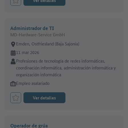
Ver detalles
Marcar el trabajo como favorito
Administrador de TI
MD-Hardware-Service GmbH
Lugar de trabajo:
Emden, Ostfriesland (Baja Sajonia)
En línea desde:
11 mar 2026
Sector:
Profesiones de tecnología de redes informáticas,
coordinación informática, administración informática y
organización informática
Tipo de oferta de empleo:
Empleo asalariado
Ver detalles
Marcar el trabajo como favorito
Operador de grúa