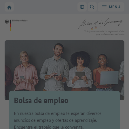
A la navegación principal
A la zona principal
A la página de inicio de Make it in Germany
MENU
Cambiar el idioma
MOSTRAR/OCULTAR
A la página de inicio de Make it in Germany
Trabajar en Alemania: La página web oficial
para profesionales cualificados
Bolsa de empleo
En nuestra bolsa de empleo le esperan diversos
anuncios de empleo y ofertas de aprendizaje.
Encuentre el trabajo que le convenga.