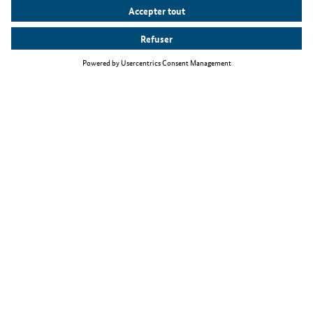
Thèmes principaux
La loi relative à l'immigration de travailleurs qualifiés
Travailler comme informaticien