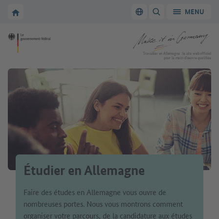
Vers la navigation principale
Vers la section principale
Vers la page d'accueil de Make it in Germany
MENU
Changer de langue
AFFICHER/MASQUER
Vers la page d'accueil de Make it in Germany
Travailler en Allemagne : le site web officiel
pour la main-d’œuvre qualifiée
Étudier en Allemagne
Faire des études en Allemagne vous ouvre de
nombreuses portes. Nous vous montrons comment
organiser votre parcours, de la candidature aux études