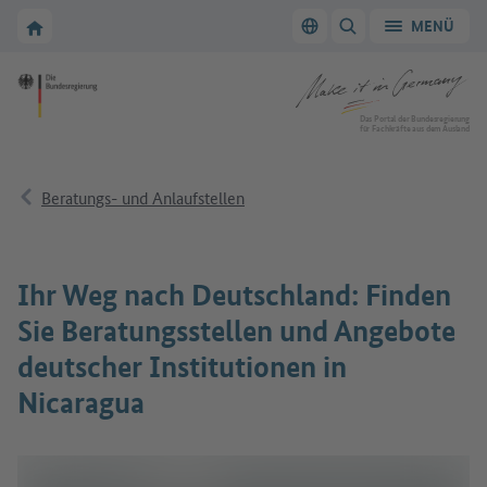
Zur Hauptnavigation
Zum Hauptbereich
Zur Startseite von Make it in Germany
MENÜ
Sprache wechseln
SUCHE ANZEIGEN/
Zur Startseite von Make it in Germany
Das Portal der Bundesregierung
für Fachkräfte aus dem Ausland
Beratungs- und Anlaufstellen
Ihr Weg nach Deutschland: Finden
Sie Beratungsstellen und Angebote
deutscher Institutionen in
Nicaragua