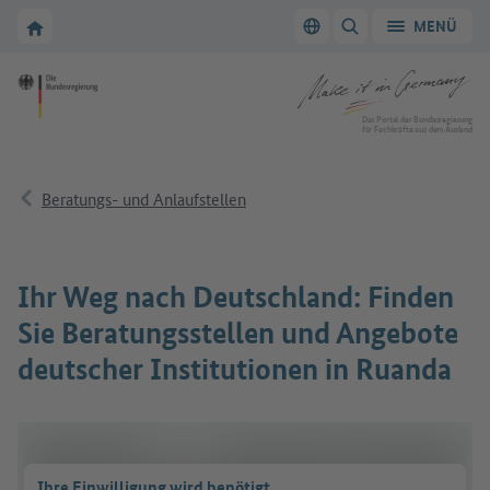
Zur Hauptnavigation
Zum Hauptbereich
Zur Startseite von Make it in Germany
MENÜ
Sprache wechseln
SUCHE ANZEIGEN/
Zur Startseite von Make it in Germany
Das Portal der Bundesregierung
für Fachkräfte aus dem Ausland
Beratungs- und Anlaufstellen
Ihr Weg nach Deutschland: Finden
Sie Beratungsstellen und Angebote
deutscher Institutionen in Ruanda
Ihre Einwilligung wird benötigt