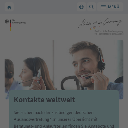
Zur Hauptnavigation
Zum Hauptbereich
Zur Startseite von Make it in Germany
MENÜ
Sprache wechseln
SUCHE ANZEIGEN/
Zur Startseite von Make it in Germany
Das Portal der Bundesregierung
für Fachkräfte aus dem Ausland
Kontakte weltweit
Sie suchen nach der zuständigen deutschen
Auslandsvertretung? In unserer Übersicht mit
Beratungs- und Anlaufstellen finden Sie Angebote und