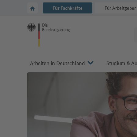
Zur Hauptnavigation
Zum Hauptbereich
Zur Startseite von Make it in Germany
Für Fachkräfte
Für Arbeitgeber
Arbeiten in Deutschland
Studium & Au