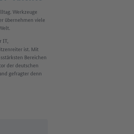
lltag. Werkzeuge
er übernehmen viele
Welt.
 IT,
enreiter ist. Mit
nsstärksten Bereichen
tor der deutschen
land gefragter denn