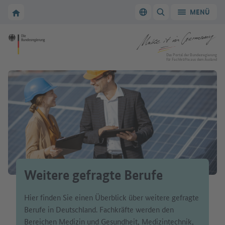
Zur Hauptnavigation
Zum Hauptbereich
Zur Startseite von Make it in Germany
MENÜ
Sprache wechseln
SUCHE ANZEIGEN/
Zur Startseite von Make it in Germany
Das Portal der Bundesregierung
für Fachkräfte aus dem Ausland
Weitere gefragte Berufe
Hier finden Sie einen Überblick über weitere gefragte
Berufe in Deutschland. Fachkräfte werden den
Bereichen Medizin und Gesundheit, Medizintechnik,