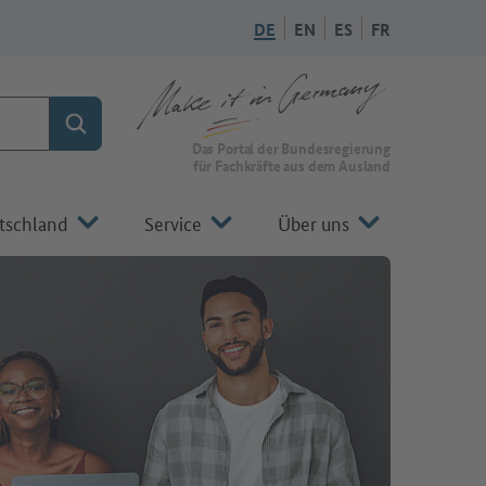
DE
EN
ES
FR
Suchen
Zur Startseite von Make it in Germany
Das Portal der Bundesregierung
für Fachkräfte aus dem Ausland
tschland
Service
Über uns