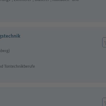
ngstechnik
berg)
nd Tontechnikberufe