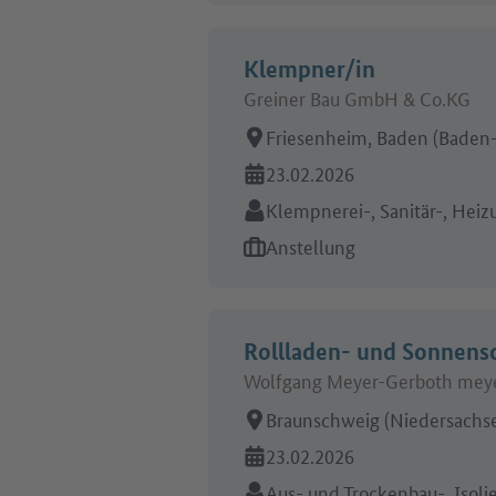
Klempner/in
Greiner Bau GmbH & Co.KG
Arbeitsort:
Friesenheim, Baden (Baden
Online seit:
23.02.2026
Branche:
Klempnerei-, Sanitär-, Hei
Art des Jobangebots:
Anstellung
Rollladen- und Sonnens
Wolfgang Meyer-Gerboth meye
Arbeitsort:
Braunschweig (Niedersachs
Online seit:
23.02.2026
Branche:
Aus- und Trockenbau-, Isoli