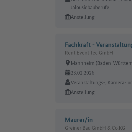
Jalousiebauberufe
Art des Jobangebots:
Anstellung
Fachkraft - Veranstaltu
Rent Event Tec GmbH
Arbeitsort:
Mannheim (Baden-Württem
Online seit:
23.02.2026
Branche:
Veranstaltungs-, Kamera- u
Art des Jobangebots:
Anstellung
Maurer/in
Greiner Bau GmbH & Co.KG