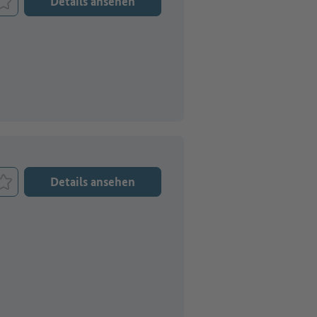
Details ansehen
Job merken
Details ansehen
Job merken