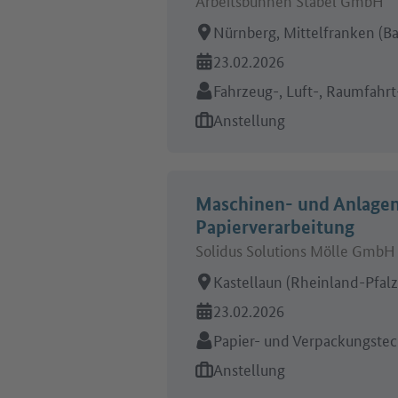
Arbeitsort:
Nürnberg, Mittelfranken (B
Online seit:
23.02.2026
Branche:
Fahrzeug-, Luft-, Raumfahrt
Art des Jobangebots:
Anstellung
Maschinen- und Anlagen
Papierverarbeitung
Solidus Solutions Mölle GmbH
Arbeitsort:
Kastellaun (Rheinland-Pfalz
Online seit:
23.02.2026
Branche:
Papier- und Verpackungstec
Art des Jobangebots:
Anstellung