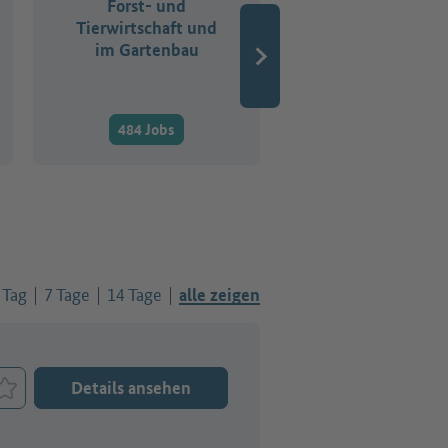
Forst- und
Buchhaltungs-
Tierwirtschaft und
Rechts- und
im Gartenbau
Verwaltungsber
484 Jobs
2.337 Jobs
 Tag
7 Tage
14 Tage
alle zeigen
Details ansehen
Job merken