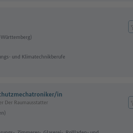
-Württemberg)
zungs- und Klimatechnikberufe
chutzmechatroniker/in
r Der Raumausstatter
en)
erungs-, Zimmerer-, Glaserei-, Rollladen- und