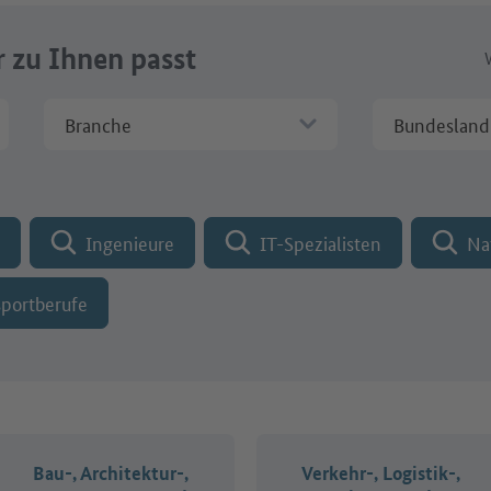
r zu Ihnen passt
Branche
Bundesland
menname
Ingenieure
IT-Spezialisten
Na
sportberufe
Bau-, Architektur-,
Verkehr-, Logistik-,