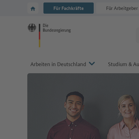
Zur Hauptnavigation
Zum Hauptbereich
Zur Startseite von Make it in Germany
Für Fachkräfte
Für Arbeitgeber
Arbeiten in Deutschland
Studium & Au