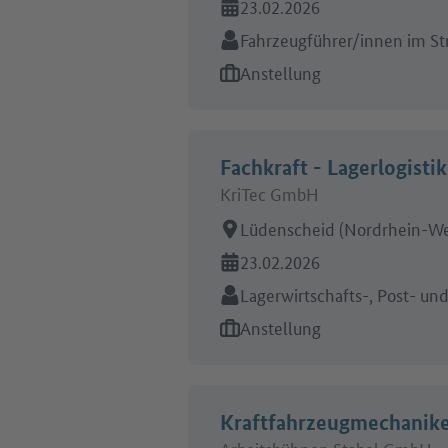
Online seit:
23.02.2026
Branche:
Fahrzeugführer/innen im S
Art des Jobangebots:
Anstellung
Fachkraft - Lagerlogistik
KriTec GmbH
Arbeitsort:
Lüdenscheid (Nordrhein-We
Online seit:
23.02.2026
Branche:
Lagerwirtschafts-, Post- un
Art des Jobangebots:
Anstellung
Kraftfahrzeugmechanike
Arbeitsbühnen Stabel GmbH