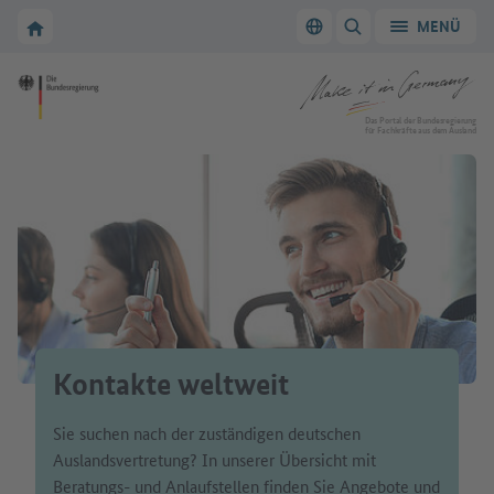
Zur Hauptnavigation
Zum Hauptbereich
Zur Startseite von Make it in Germany
MENÜ
Sprache wechseln
SUCHE ANZEIGEN/
Zur Startseite von Make it in Germany
Das Portal der Bundesregierung
für Fachkräfte aus dem Ausland
Kontakte weltweit
Sie suchen nach der zuständigen deutschen
Auslandsvertretung? In unserer Übersicht mit
Beratungs- und Anlaufstellen finden Sie Angebote und