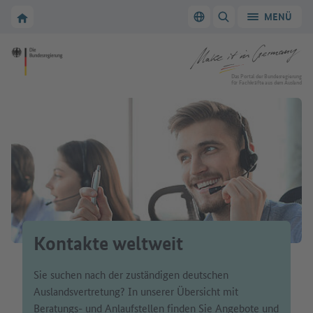
Zur Hauptnavigation
Zum Hauptbereich
Zur Startseite von Make it in Germany
MENÜ
Sprache wechseln
SUCHE ANZEIGEN/
Zur Startseite von Make it in Germany
Das Portal der Bundesregierung
für Fachkräfte aus dem Ausland
Kontakte weltweit
Sie suchen nach der zuständigen deutschen
Auslandsvertretung? In unserer Übersicht mit
Beratungs- und Anlaufstellen finden Sie Angebote und