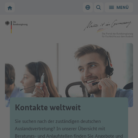
Zur Hauptnavigation
Zum Hauptbereich
Zur Startseite von Make it in Germany
MENÜ
Sprache wechseln
SUCHE ANZEIGEN/
Zur Startseite von Make it in Germany
Das Portal der Bundesregierung
für Fachkräfte aus dem Ausland
Kontakte weltweit
Sie suchen nach der zuständigen deutschen
Auslandsvertretung? In unserer Übersicht mit
Beratungs- und Anlaufstellen finden Sie Angebote und