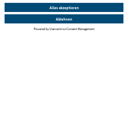
Top Themen
Fachkräfteeinwanderungsgesetz
Arbeiten als IT-Fachkraft