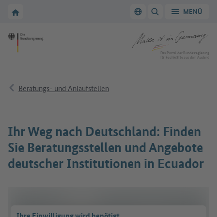
Zur Hauptnavigation
Zum Hauptbereich
Zur Startseite von Make it in Germany
MENÜ
Sprache wechseln
SUCHE ANZEIGEN/
Zur Startseite von Make it in Germany
Das Portal der Bundesregierung
für Fachkräfte aus dem Ausland
Beratungs- und Anlaufstellen
Ihr Weg nach Deutschland: Finden
Sie Beratungsstellen und Angebote
deutscher Institutionen in Ecuador
Ihre Einwilligung wird benötigt