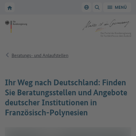
Zur Hauptnavigation
Zum Hauptbereich
Zur Startseite von Make it in Germany
MENÜ
Sprache wechseln
SUCHE ANZEIGEN/
Zur Startseite von Make it in Germany
Das Portal der Bundesregierung
für Fachkräfte aus dem Ausland
Beratungs- und Anlaufstellen
Ihr Weg nach Deutschland: Finden
Sie Beratungsstellen und Angebote
deutscher Institutionen in
Französisch-Polynesien