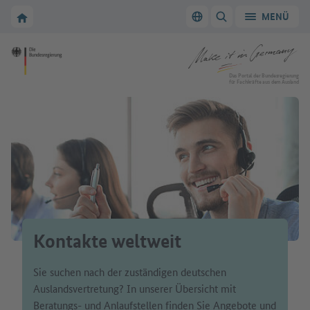
Zur Hauptnavigation
Zum Hauptbereich
Zur Startseite von Make it in Germany
MENÜ
Sprache wechseln
SUCHE ANZEIGEN/
Zur Startseite von Make it in Germany
Das Portal der Bundesregierung
für Fachkräfte aus dem Ausland
Kontakte weltweit
Sie suchen nach der zuständigen deutschen
Auslandsvertretung? In unserer Übersicht mit
Beratungs- und Anlaufstellen finden Sie Angebote und