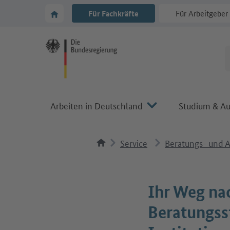
Zur Hauptnavigation
Zum Hauptbereich
Zur Startseite von Make it in Germany
Für Fachkräfte
Für Arbeitgeber
Arbeiten in Deutschland
Studium & Au
Service
Beratungs- und A
Ihr Weg na
Beratungss