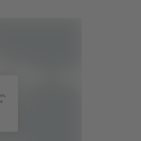
es.
te