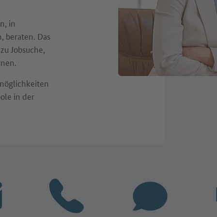
n, in
, beraten. Das
 zu Jobsuche,
rnen.
möglichkeiten
ole in der