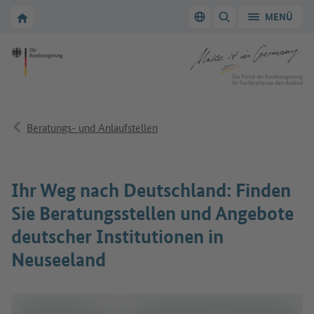
Zur Hauptnavigation
Zum Hauptbereich
Zur Startseite von Make it in Germany
MENÜ
Sprache wechseln
SUCHE ANZEIGEN/
Zur Startseite von Make it in Germany
Das Portal der Bundesregierung
für Fachkräfte aus dem Ausland
Beratungs- und Anlaufstellen
Ihr Weg nach Deutschland: Finden
Sie Beratungsstellen und Angebote
deutscher Institutionen in
Neuseeland