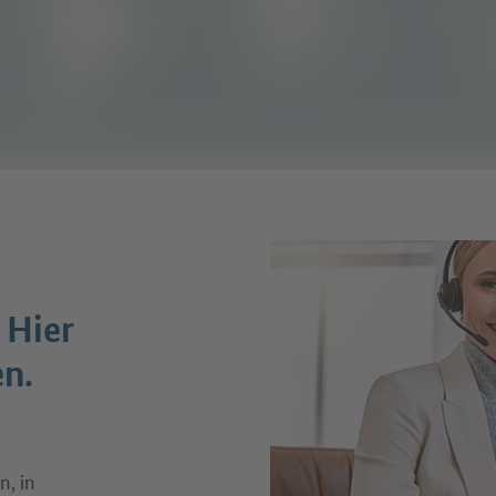
 Hier
en.
n, in