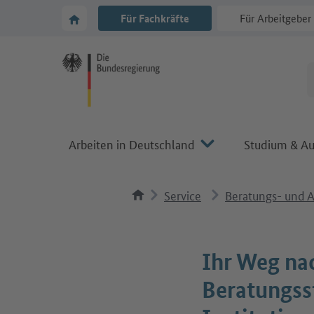
Zur Hauptnavigation
Zum Hauptbereich
Zur Startseite von Make it in Germany
Für Fachkräfte
Für Arbeitgeber
Arbeiten in Deutschland
Studium & Au
Service
Beratungs- und A
Ihr Weg na
Beratungss