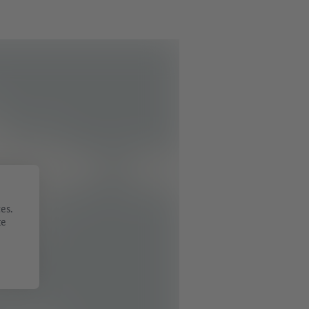
es.
te