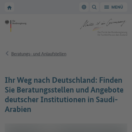
Zur Hauptnavigation
Zum Hauptbereich
Zur Startseite von Make it in Germany
MENÜ
Sprache wechseln
SUCHE ANZEIGEN/
Zur Startseite von Make it in Germany
Das Portal der Bundesregierung
für Fachkräfte aus dem Ausland
Beratungs- und Anlaufstellen
Ihr Weg nach Deutschland: Finden
Sie Beratungsstellen und Angebote
deutscher Institutionen in Saudi-
Arabien