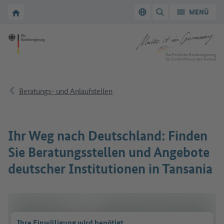
Zur Hauptnavigation
Zum Hauptbereich
Zur Startseite von Make it in Germany
MENÜ
Sprache wechseln
SUCHE ANZEIGEN/
Zur Startseite von Make it in Germany
Das Portal der Bundesregierung
für Fachkräfte aus dem Ausland
Beratungs- und Anlaufstellen
Ihr Weg nach Deutschland: Finden
Sie Beratungsstellen und Angebote
deutscher Institutionen in Tansania
Ihre Einwilligung wird benötigt