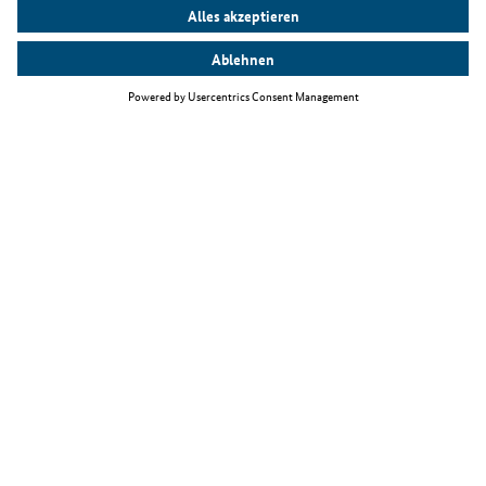
Top Themen
Fachkräfteeinwanderungsgesetz
Arbeiten als IT-Fachkraft