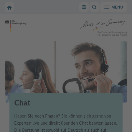
Zur Hauptnavigation
Zum Hauptbereich
Zur Startseite von Make it in Germany
MENÜ
Sprache wechseln
SUCHE ANZEIGEN/
Zur Startseite von Make it in Germany
Das Portal der Bundesregierung
für Fachkräfte aus dem Ausland
Chat
Haben Sie noch Fragen? Sie können sich gerne von
Experten live und direkt über den Chat beraten lassen.
Die Beratung ist sowohl auf Deutsch als auch auf